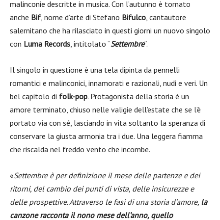
malinconie descritte in musica. Con l’autunno è tornato
anche
Bif
, nome d’arte di Stefano
Bifulco
, cantautore
salernitano che ha rilasciato in questi giorni un nuovo singolo
con
Luma Records
, intitolato “
Settembre
“.
Il singolo in questione è una tela dipinta da pennelli
romantici e malinconici, innamorati e razionali, nudi e veri. Un
bel capitolo di
folk-pop
. Protagonista della storia è un
amore terminato, chiuso nelle valigie dell’estate che se l’è
portato via con sé, lasciando in vita soltanto la speranza di
conservare la giusta armonia tra i due. Una leggera fiamma
che riscalda nel freddo vento che incombe.
«
Settembre è per definizione il mese delle partenze e dei
ritorni, del cambio dei punti di vista, delle insicurezze e
delle prospettive. Attraverso le fasi di una storia d’amore,
la
canzone racconta il nono mese dell’anno, quello