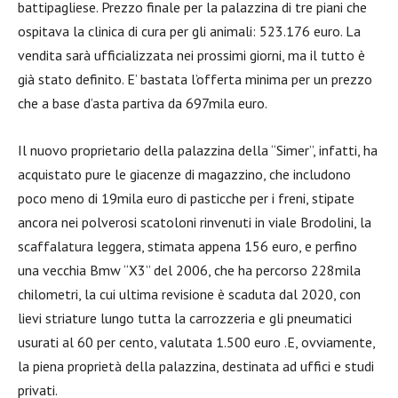
battipagliese. Prezzo finale per la palazzina di tre piani che
ospitava la clinica di cura per gli animali: 523.176 euro. La
vendita sarà ufficializzata nei prossimi giorni, ma il tutto è
già stato definito. E’ bastata l’offerta minima per un prezzo
che a base d’asta partiva da 697mila euro.
Il nuovo proprietario della palazzina della “
Simer
”, infatti, ha
acquistato pure le giacenze di magazzino, che includono
poco meno di 19mila euro di pasticche per i freni, stipate
ancora nei polverosi scatoloni rinvenuti in viale Brodolini, la
scaffalatura leggera, stimata appena 156 euro, e perfino
una vecchia Bmw “X3” del 2006, che ha percorso 228mila
chilometri, la cui ultima revisione è scaduta dal 2020, con
lievi striature lungo tutta la carrozzeria e gli pneumatici
usurati al 60 per cento, valutata 1.500
euro .E
, ovviamente,
la piena proprietà della palazzina, destinata ad uffici e studi
privati.