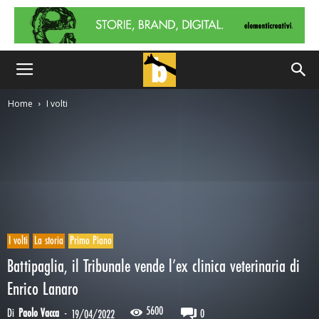
Home
I volti
I volti
La storia
Primo Piano
Battipaglia, il Tribunale vende l’ex clinica veterinaria di
Enrico Lanaro
5600
Di
Paolo Vacca
-
0
19/04/2022