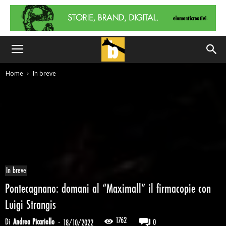
Home
In breve
In breve
Pontecagnano: domani al “Maximall” il firmacopie con
Luigi Strangis
1762
Di
Andrea Picariello
-
0
18/10/2022