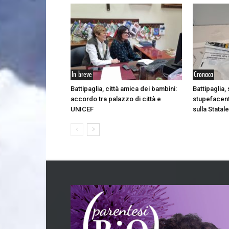
In breve
Cronaca
Battipaglia, città amica dei bambini:
Battipaglia
accordo tra palazzo di città e
stupefacent
UNICEF
sulla Statal