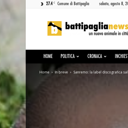
C
27.4
Comune di Battipaglia
sabato, agosto 8, 
Battipaglia
News
HOME
POLITICA
CRONACA
INCHIES
Home
In breve
Sanremo: la label discografica sa