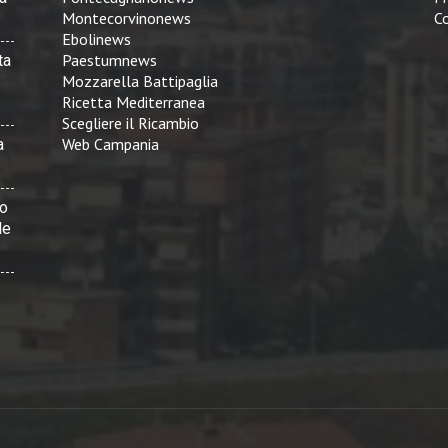
Montecorvinonews
Co
Ebolinews
Paestumnews
ta
Mozzarella Battipaglia
Ricetta Mediterranea
Scegliere il Ricambio
Web Campania
a
vo
le