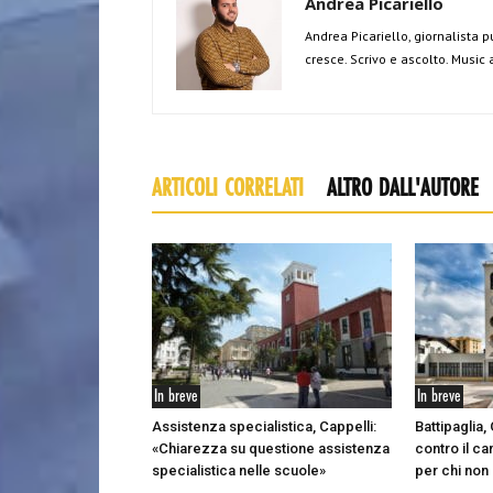
Andrea Picariello
Andrea Picariello, giornalista p
cresce. Scrivo e ascolto. Music
ARTICOLI CORRELATI
ALTRO DALL'AUTORE
In breve
In breve
Assistenza specialistica, Cappelli:
Battipaglia,
«Chiarezza su questione assistenza
contro il c
specialistica nelle scuole»
per chi non 