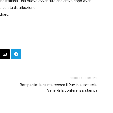
zone italiana. Una nuova avventura che arriva dopo aver
p con la distribuzione
chard.
Articolo successivo
Battipaglia: la giunta revoca il Puc in autotutela.
Venerdì la conferenza stampa