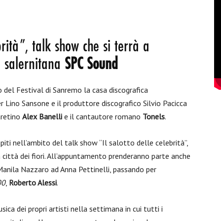
brità”, talk show che si terrà a
el salernitana
SPC Sound
o del Festival di Sanremo la casa discografica
er Lino Sansone e il produttore discografico Silvio Pacicca
aretino
Alex Banelli
e il cantautore romano
Tonels
.
spiti nell’ambito del talk show “Il salotto delle celebrità”,
a città dei fiori. All’appuntamento prenderanno parte anche
 Manila Nazzaro ad Anna Pettinelli, passando per
00
,
Roberto Alessi
.
a dei propri artisti nella settimana in cui tutti i