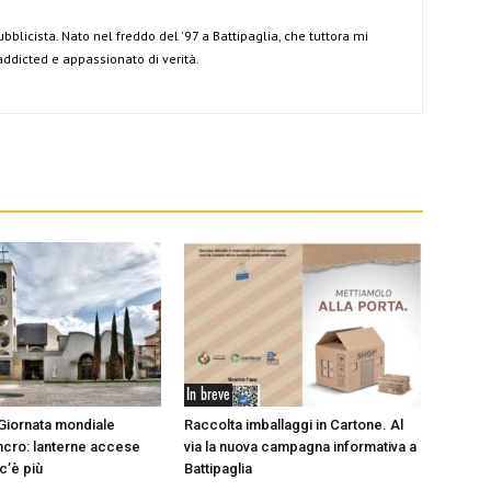
ubblicista. Nato nel freddo del '97 a Battipaglia, che tuttora mi
 addicted e appassionato di verità.
In breve
 Giornata mondiale
Raccolta imballaggi in Cartone. Al
ancro: lanterne accese
via la nuova campagna informativa a
c’è più
Battipaglia