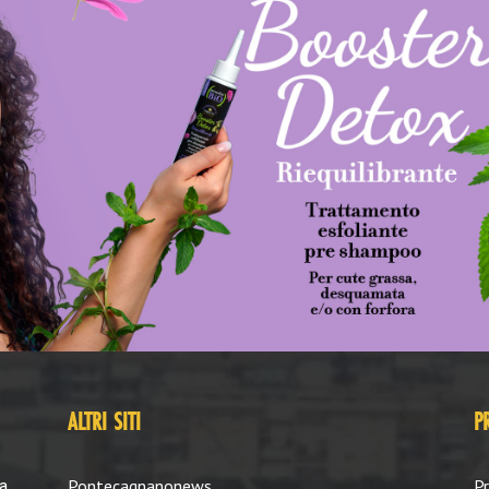
ALTRI SITI
P
Pontecagnanonews
Pr
a