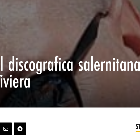
l discografica salernitan
iviera
S