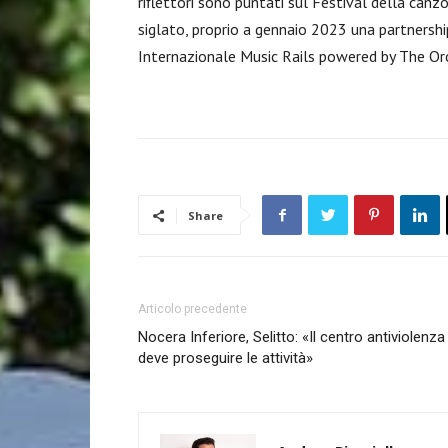
riflettori sono puntati sul Festival della can
siglato, proprio a gennaio 2023 una partnershi
Internazionale Music Rails powered by The Or
Share
Articolo precedente
Nocera Inferiore, Selitto: «Il centro antiviolenza
deve proseguire le attività»