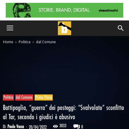
Home
Politica
dal Comune
Politica
dal Comune
Primo Piano
Battipaglia, “guerra” dei posteggi: “Svalvolato” sconfitto
al Tar, secondo i giudici è abusivo
3033
Di
Paolo Vacca
-
0
20/04/2022