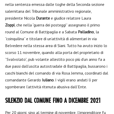
nella sentenza emessa dalle toghe della Seconda sezione
salernitana del Tribunale amministrativo regionale,
presidente
Nicola
Durante
e giudice relatore
Laura
Zoppi
,
che nella “guerra dei posteggi” assegnano il primo
round al Comune di Battipaglia e a
Sabata
Palladino
,
la
“coinquilina” e titolare di un’attività di alimentari in via
Belvedere nella stessa area di Siani. Tutto ha avuto inizio lo
scorso 11 novembre, quando alla porta del proprietario di
”Svalvolato”, pub volante allestito poco più d’un anno fa a
due passi dall’uscita autostradale di Battipaglia, bussarono i
caschi bianchi del comando di via Rosa Jemma, coordinati dal
comandante
Gerardo
Iuliano
.
I vigili erano andati lì per
sgomberare l’attività ritenuta abusiva dall’Ente.
SILENZIO DAL COMUNE FINO A DICEMBRE 2021
Per 20 giorni, sino al termine di novembre, l’imprenditore fu