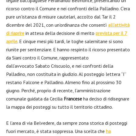
legale battipagliese
Ferdinando Belmonte,
presentando un
ricorso contro il Comune e nei confronti della Palladino. C’era
pure un’istanza di misure cautelari, accolto dal Tar il 2
dicembre del 2021, con un’ordinanza che consentì
all’attività
di riaprire
in attesa della decisione di
merito
prevista per il 7
aprile
. E cinque mesi più tardi, le toghe salernitane si sono
riunite per sentenziare.
E hanno respinto il ricorso presentato
da Siani contro il Comune, rappresentato
dall’avvocato
Sabato Criscuolo,
e nei confronti della
Palladino, non costituita in giudizio. Al posteggio lettera “I”
restano Falcone e Palladino. Almeno fino al prossimo 30
giugno. Perché,
proprio di recente, l’amministrazione
comunale guidata da
Cecilia
Francese
ha deciso di ridisegnare
la mappa dei posteggi su tutto il territorio cittadino.
E l’area di via Belvedere, da sempre zona storica di posteggi
fuori mercato, è stata soppressa. Una scelta che
ha