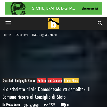
Home
Quartieri
Battipaglia Centro
Quartieri
Battipaglia Centro
Politica
dal Comune
Primo Piano
«Lo scheletro di via Domodossola va demolito». Il
Comune ricorre al Consiglio di Stato
4958
Di
Paolo Vacca
-
0
28/12/2020