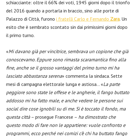
schiacciante: oltre il 66% dei voti, 1945 giorni dopo il trionfo
del 2016 quando a portarla in braccio, sino alle porte di
Palazzo di Città, furono
i fratelli Carlo e Fernando
Zara
. Un
esito che è sembrato scontato sin dai primissimi giorni dopo
il primo turno.
«
Mi davano già per vincitrice, sembrava un copione che già
conoscevamo. Eppure sono rimasta scaramantica fino alla
fine, anche se il grosso vantaggi del primo turno mi ha
lasciato abbastanza serena
» commenta la sindaca. Sette
mesi di campagna elettorale lunga e astiosa… «
La parte
peggiore sono state le offese e le angherie, il fango buttato
addosso mi ha fatto male, e anche vedere le persone sui
social dire cose ignobili su di me. Si è toccato il fondo, ma
questa città
– prosegue Francese –
ha dimostrato che
questo modo di fare non le appartiene: vuole confronto e
programmi, ecco perché nei comizi c’è chi ha buttato fango