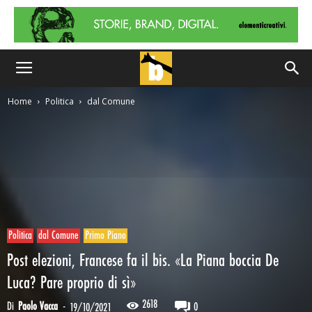
Home
Politica
dal Comune
Politica
dal Comune
Primo Piano
Post elezioni, Francese fa il bis. «La Piana boccia De
Luca? Pare proprio di sì»
2618
Di
Paolo Vacca
-
0
19/10/2021