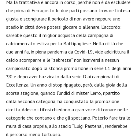
Ma la trattativa è ancora in corso, perché non è da escludere
che prima di Ferragosto le due parti possano trovare l’intesa
giusta e scongiurare il pericolo di non avere neppure uno
stadio in città dove potersi giocare o allenare. L’accordo:
sarebbe questo il miglior acquista della campagna di
calciomercato estiva per la Battipagliese. Nella città che
due anni fa, in piena pandemia da Covid-19, vide addirittura il
calcio scomparire e le “zebrette” non iscriversi a nessun
campionato dopo la storica promozione in serie C1 degli anni
’90 e dopo aver bazzicato dalla serie D ai campionati di
Eccellenza. Un anno di stop ripagato, però, dalla gioia della
scorsa stagione, quando l’undici di mister Lerro, ripartito
dalla Seconda categoria, ha conquistato la promozione
diretta. Adesso i tifosi chiedono a gran voce di tornare nelle
categorie che contano e che gli spettano. Poterlo fare tra le
mura di casa propria, allo stadio “Luigi Pastena”, renderebbe
il percorso meno tortuoso.