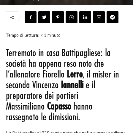
Tempo di lettura:
< 1
minuto
Terremoto in casa Battipagliese: la
società ha appena reso noto che
l’allenatore Fiorello
Lerro
, il mister in
seconda Vincenzo
Iannelli
e il
preparatore dei portieri
Massimiliano
Capasso
hanno
rassegnato le dimissioni.
La Battipagliese1929 rende noto che nella giornata odierna