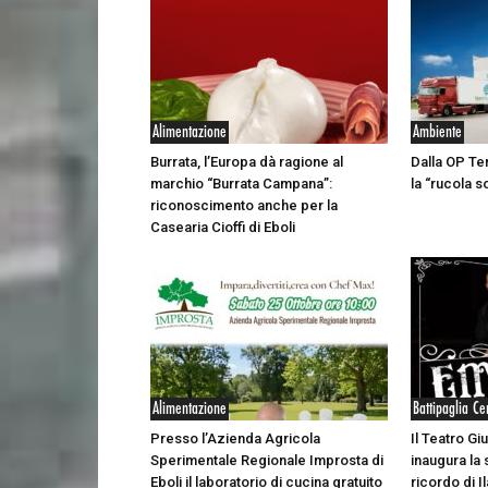
Alimentazione
Ambiente
Burrata, l’Europa dà ragione al
Dalla OP Te
marchio “Burrata Campana”:
la “rucola s
riconoscimento anche per la
Casearia Cioffi di Eboli
Alimentazione
Battipaglia Ce
Presso l’Azienda Agricola
Il Teatro Giu
Sperimentale Regionale Improsta di
inaugura la 
Eboli il laboratorio di cucina gratuito
ricordo di Il