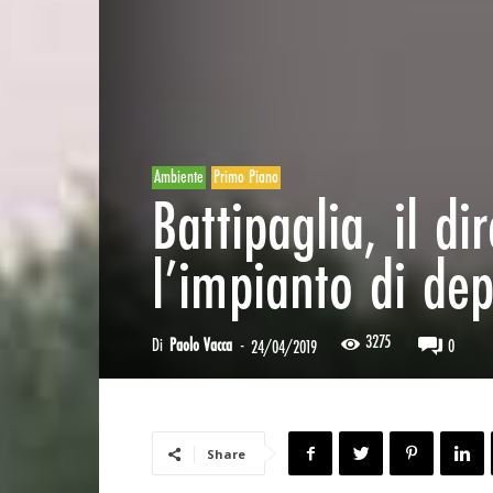
Ambiente
Primo Piano
Battipaglia, il di
l’impianto di de
3275
Di
Paolo Vacca
-
0
24/04/2019
Share