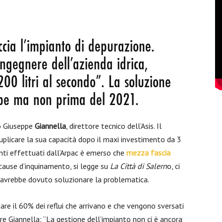
boccia l’impianto di depurazione.
ingegnere dell’azienda idrica,
00 litri al secondo”. La soluzione
lpe ma non prima del 2021.
to Giuseppe
Giannella
, direttore tecnico dell’Asis. Il
plicare la sua capacità dopo il maxi investimento da 3
enti effettuati dall’Arpac è emerso che
mezza fascia
e cause d’inquinamento, si legge su
La Città di Salern
o, ci
e avrebbe dovuto soluzionare la problematica.
tare il 60% dei reflui che arrivano e che vengono sversati
ore Giannella: “La gestione dell’impianto non ci è ancora