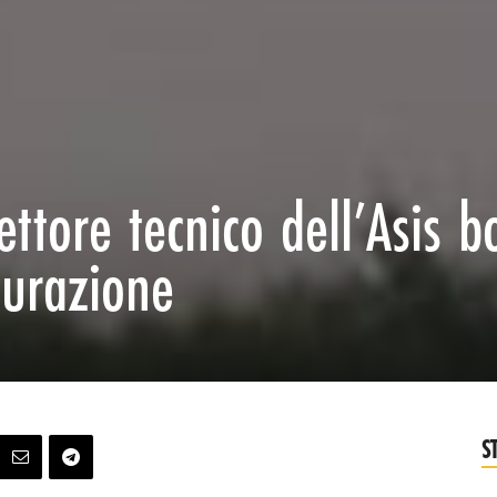
rettore tecnico dell’Asis b
purazione
S