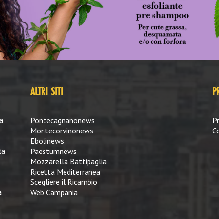
ALTRI SITI
P
Pontecagnanonews
Pr
a
Montecorvinonews
Co
Ebolinews
Paestumnews
ta
Mozzarella Battipaglia
Ricetta Mediterranea
Scegliere il Ricambio
Web Campania
a