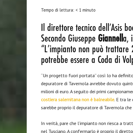
Tempo di lettura:
< 1
minuto
Il direttore tecnico dell’Asis 
Secondo Giuseppe
Giannell
a, 
“L’impianto non può trattare 2
potrebbe essere a Coda di Vo
“Un progetto fuori portata” così lo ha defini
depuratore di Tavernola avrebbe dovuto quintu
milioni di euro. A seguito dei primi campionam
costiera salernitana non è balneabile
. E tra l
sarebbe proprio il depuratore di Tavernola ch
In verità, pare che l’impianto non riesca a trat
nel Tusciano. A confermarlo è proprio il dirett