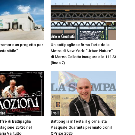
Arte e Creatività
rramore un progetto per
Un battipagliese firma l’arte della
ostenibile”
Metro di New York: “Urban Nature”
di Marco Gallotta inaugura alla 111 St
(linea 7)
ntro
I volti
ffrè di Battipaglia
Battipaglia in festa: il giornalista
stagione 25/26 nel
Pasquale Quaranta premiato con il
aria Valitutto
QPrize 2025