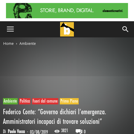
Home
Ambiente
Ambiente
Politica
Fuori dal comune
Primo Piano
Federico Conte: “Governo dichiari l’emergenza.
Amministratori incapaci di trovare soluzioni”
3821
Di
Paolo Vacca
-
0
03/08/2019