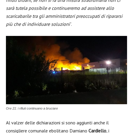
rifiuti urbani, se non si fa una misura straordinaria non ci
sarà tutela possibile e continueremo ad assistere allo
scaricabarile tra gli amministratori preoccupati di ripararsi
più che di individuare soluzioni
“.
Ore 21: i rifiuti continuano a bruciare
Al valzer delle dichiarazioni si sono aggiunti anche il
consigliere comunale ebolitano Damiano
Cardiello
, i