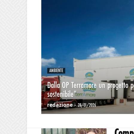
AMBIENTE
Dalla OP Terramore un progetto pe
sostenibile”
redazione
-
28/01/2026