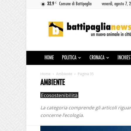
C
32.9
Comune di Battipaglia
venerdì, agosto 7, 
Battipaglia
News
HOME
POLITICA
CRONACA
INCHIES
Home
Ambiente
Pagina 35
AMBIENTE
Ecosostenibilità
La categoria comprende gli articoli riguar
concerne l’ecologia.