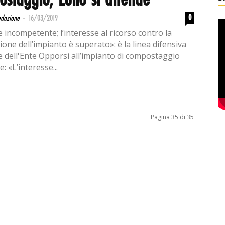
staggio, Lullo si difende
-
0
edazione
16/03/2019
incompetente; l’interesse al ricorso contro la
ione dell’impianto è superato»: è la linea difensiva
le dell'Ente Opporsi all’impianto di compostaggio
: «L’interesse...
Pagina 35 di 35