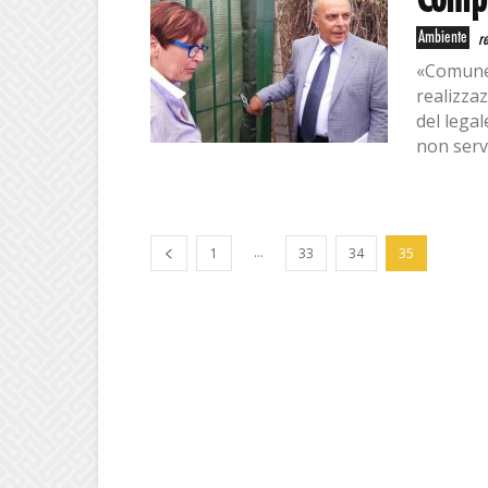
Compo
Ambiente
r
«Comune 
realizzaz
del lega
non serve
...
1
33
34
35