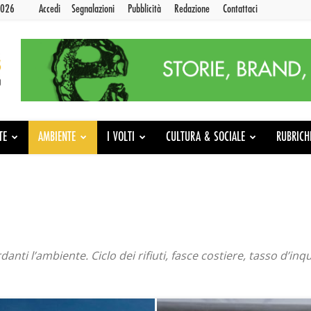
2026
Accedi
Segnalazioni
Pubblicità
Redazione
Contattaci
TE
AMBIENTE
I VOLTI
CULTURA & SOCIALE
RUBRICH
danti l’ambiente. Ciclo dei rifiuti, fasce costiere, tasso d’in