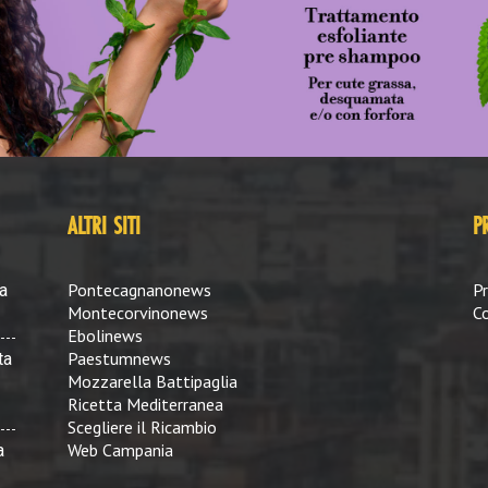
ALTRI SITI
P
Pontecagnanonews
Pr
a
Montecorvinonews
Co
Ebolinews
Paestumnews
ta
Mozzarella Battipaglia
Ricetta Mediterranea
Scegliere il Ricambio
Web Campania
a