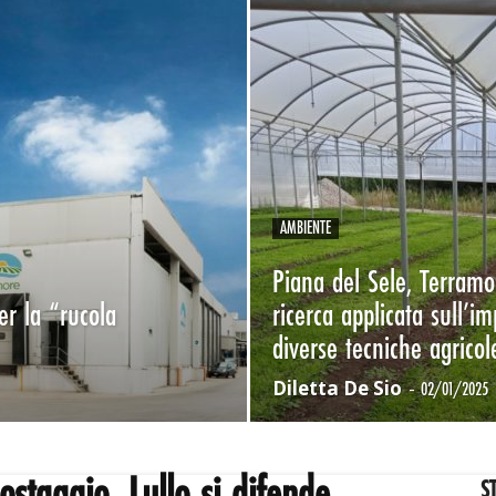
AMBIENTE
Piana del Sele, Terramo
r la “rucola
ricerca applicata sull’i
diverse tecniche agricol
Diletta De Sio
-
02/01/2025
S