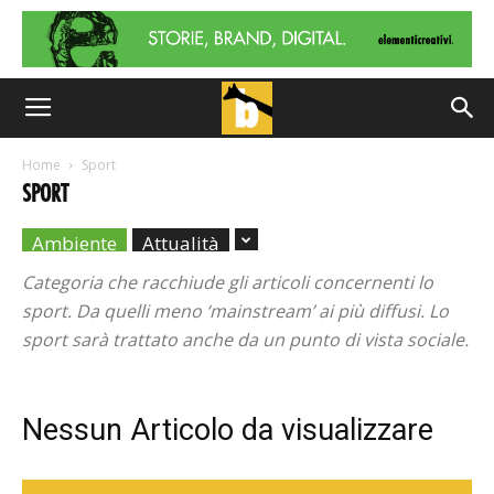
Home
Sport
SPORT
Ambiente
Attualità
Categoria che racchiude gli articoli concernenti lo
sport. Da quelli meno ‘mainstream’ ai più diffusi. Lo
sport sarà trattato anche da un punto di vista sociale.
Nessun Articolo da visualizzare