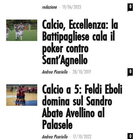
-
0
redazione
19/06/2023
Calcio, Eccellenza: la
Battipagliese cala il
poker contro
Sant’Agnello
-
0
Andrea Picariello
28/10/2019
Calcio a 5: Feldi Eboli
domina sul Sandro
Abate Avellino al
Palasele
-
0
Andrea Picariello
17/10/2022