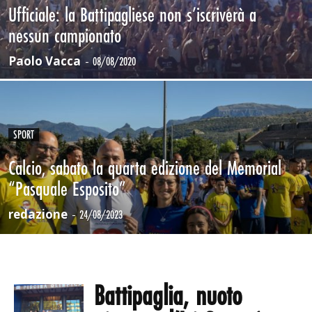
Ufficiale: la Battipagliese non s’iscriverà a
nessun campionato
Paolo Vacca
-
08/08/2020
SPORT
Calcio, sabato la quarta edizione del Memorial
“Pasquale Esposito”
redazione
-
24/08/2023
Battipaglia, nuoto