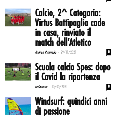
Calcio, 2^ Categoria:
Virtus Battipaglia cade
in casa, rinviato il
match dell’Atletico
-
0
Andrea Picariello
29/11/2021
Scuola calcio Spes: dopo
il Covid la ripartenza
-
0
redazione
15/05/2021
Windsurf: quindici anni
di passione