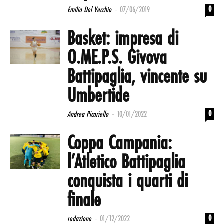
-
0
Emilio Del Vecchio
07/06/2019
Basket: impresa di
O.ME.P.S. Givova
Battipaglia, vincente su
Umbertide
-
0
Andrea Picariello
10/01/2022
Coppa Campania:
l’Atletico Battipaglia
conquista i quarti di
finale
-
0
redazione
01/12/2022