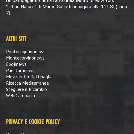
Un battipagliese firma l’arte della Metro di New York:
“Urban Nature” di Marco Gallotta inaugura alla 111 St (linea
7)
ALTRI SITI
Pontecagnanonews
Montecorvinonews
Ebolinews
Paestumnews
Mozzarella Battipaglia
Ricetta Mediterranea
Scegliere il Ricambio
Web Campania
PRIVACY E COOKIE POLICY