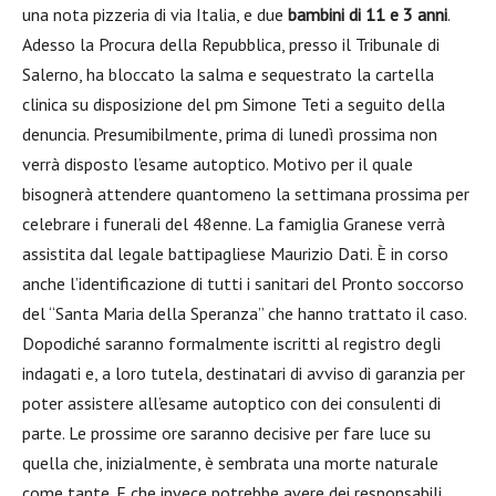
una nota pizzeria di via Italia, e due
bambini di 11 e 3 anni
.
Adesso la Procura della Repubblica, presso il Tribunale di
Salerno, ha bloccato la salma e sequestrato la cartella
clinica su disposizione del pm Simone Teti a seguito della
denuncia. Presumibilmente, prima di lunedì prossima non
verrà disposto l’esame autoptico. Motivo per il quale
bisognerà attendere quantomeno la settimana prossima per
celebrare i funerali del 48enne. La famiglia Granese verrà
assistita dal legale battipagliese Maurizio Dati. È in corso
anche l’identificazione di tutti i sanitari del Pronto soccorso
del “Santa Maria della Speranza” che hanno trattato il caso.
Dopodiché saranno formalmente iscritti al registro degli
indagati e, a loro tutela, destinatari di avviso di garanzia per
poter assistere all’esame autoptico con dei consulenti di
parte. Le prossime ore saranno decisive per fare luce su
quella che, inizialmente, è sembrata una morte naturale
come tante. E che invece potrebbe avere dei responsabili.