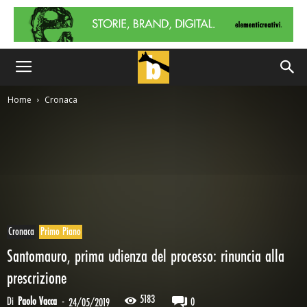
Home
Cronaca
Cronaca
Primo Piano
Santomauro, prima udienza del processo: rinuncia alla
prescrizione
5183
Di
Paolo Vacca
-
0
24/05/2019