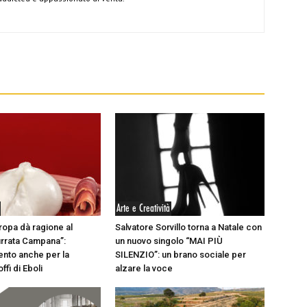
Arte e Creatività
uropa dà ragione al
Salvatore Sorvillo torna a Natale con
rrata Campana”:
un nuovo singolo “MAI PIÙ
nto anche per la
SILENZIO”: un brano sociale per
ffi di Eboli
alzare la voce