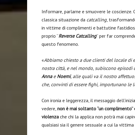
Informare, parlarne e smuovere le coscienze. C
classica situazione da
catcalling
, trasformando
in vittime di complimenti e battutine fastidio
proprio “
Reverse Catcalling
” per far comprende
questo fenomeno.
«
Abbiamo chiesto a due clienti del locale di e
nostra città, e nel mondo, subiscono episodi di
Anna
e
Noemi
, alle quali va il nostro affett
che, convinti di essere fighi, importunano le 
Con ironia e leggerezza, il messaggio dell’inizia
vedere,
non è mai soltanto “un complimento” o
violenza
che chi la applica non potrà mai capir
qualsiasi sia il genere sessuale a cui la vittim