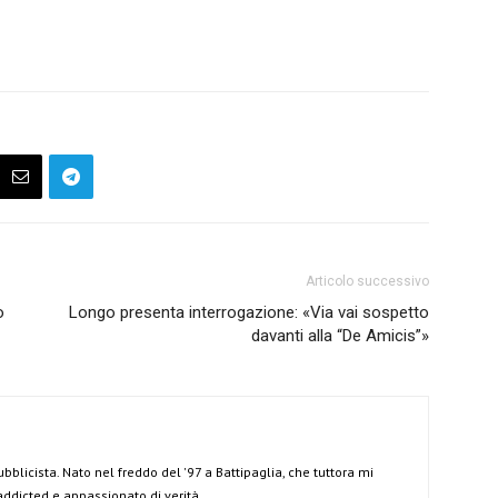
Articolo successivo
o
Longo presenta interrogazione: «Via vai sospetto
davanti alla “De Amicis”»
ubblicista. Nato nel freddo del '97 a Battipaglia, che tuttora mi
 addicted e appassionato di verità.