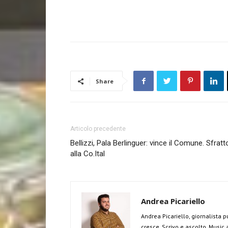
Share
Articolo precedente
Bellizzi, Pala Berlinguer: vince il Comune. Sfratt
alla Co.Ital
Andrea Picariello
Andrea Picariello, giornalista p
cresce. Scrivo e ascolto. Music