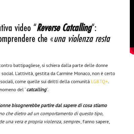
ativa video “
Reverse Catcalling
“:
 comprendere che «
una violenza resta
ncontro battipagliese, si schiera dalla parte delle donne
li social. L’attività, gestita da Carmine Monaco, non è certo
ociali, come quelle sui diritti della comunità
LGBTQ+
.
fenomeno del “
catcalling
“.
 donne bisognerebbe partire dal sapere di cosa stiamo
nno che dietro ad un comportamento di questo tipo,
e una vera e propria violenza, sempre
», fanno sapere,