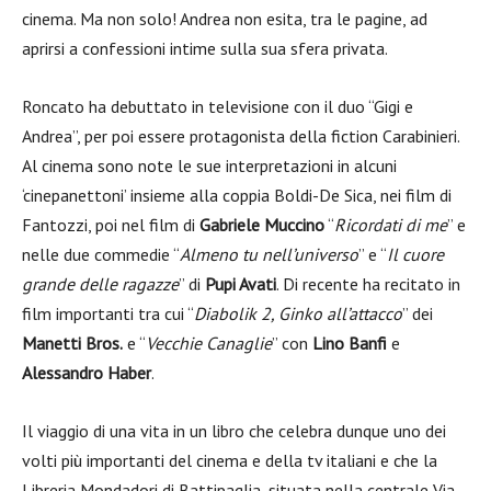
cinema. Ma non solo! Andrea non esita, tra le pagine, ad
aprirsi a confessioni intime sulla sua sfera privata.
Roncato ha debuttato in televisione con il duo “Gigi e
Andrea”, per poi essere protagonista della fiction Carabinieri.
Al cinema sono note le sue interpretazioni in alcuni
‘cinepanettoni’ insieme alla coppia Boldi-De Sica, nei film di
Fantozzi, poi nel film di
Gabriele Muccino
“
Ricordati di me
” e
nelle due commedie “
Almeno tu nell’universo
” e “
Il cuore
grande delle ragazze
” di
Pupi Avati
. Di recente ha recitato in
film importanti tra cui “
Diabolik 2, Ginko all’attacco
” dei
Manetti Bros.
e “
Vecchie Canaglie
” con
Lino Banfi
e
Alessandro Haber
.
Il viaggio di una vita in un libro che celebra dunque uno dei
volti più importanti del cinema e della tv italiani e che la
Libreria Mondadori di Battipaglia, situata nella centrale Via