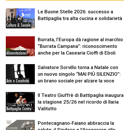
Le Buone Stelle 2026: successo a
Battipaglia tra alta cucina e solidarietà
Cultura & Sociale
Burrata, l’Europa dà ragione al marchio
“Burrata Campana”: riconoscimento
anche per la Casearia Cioffi di Eboli
Alimentazione
Salvatore Sorvillo torna a Natale con
un nuovo singolo “MAI PIÙ SILENZIO”:
un brano sociale per alzare la voce
Arte e Creatività
Il Teatro Giuffrè di Battipaglia inaugura
la stagione 25/26 nel ricordo di Ilaria
Valitutto
Battipaglia Centro
Pontecagnano-Faiano abbraccia la
salute: il Sindaco e l’Assessore allo