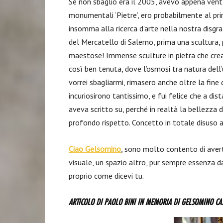
Se non sbaglio era il 2005, avevo appena vent’
monumentali ‘Pietre’, ero probabilmente al prim
insomma alla ricerca d’arte nella nostra disgra
del Mercatello di Salerno, prima una scultura, 
maestose! Immense sculture in pietra che crea
così ben tenuta, dove l’osmosi tra natura dell
vorrei sbagliarmi, rimasero anche oltre la fine 
incuriosirono tantissimo, e fui felice che a d
aveva scritto su, perché in realtà la bellezza 
profondo rispetto. Concetto in totale disuso al
Ciao Gelsomino
, sono molto contento di avert
visuale, un spazio altro, pur sempre essenza da
proprio come dicevi tu.
ARTICOLO DI PAOLO BINI IN MEMORIA DI GELSOMINO CA