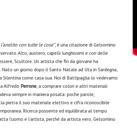
l’anelito con tutte le cose”
, è una citazione di Gelsomino
ervato. Alto, austero, capelli lunghissimi e con delle
ssere, Scultore. Un artista che fin da giovane ha
 Nato un giorno dopo il Santo Natale ad Uta in Sardegna,
illa Silentina come casa sua. Noi di Battipaglia lo vedevamo
 da Alfredo
Perrone
, a comprare colori e altri materiali
ndeva sempre in maniera posata: poche parole,
a pietra il suo materiale elettivo e cifra riconoscibile
temporanea. Ricerca possente ed equilibrata al tempo
atta l’uomo e l’artista, perché da artista vero, Gelsomino