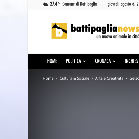
C
27.4
Comune di Battipaglia
giovedì, agosto 6, 
Battipaglia
News
HOME
POLITICA
CRONACA
INCHIES
Home
Cultura & Sociale
Arte e Creatività
Gelso