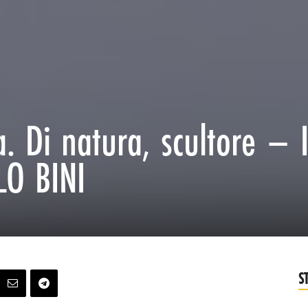
. Di natura, scultore – 
O BINI
S