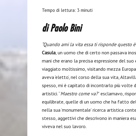
Tempo di lettura:
3
minuti
di Paolo Bini
“Quando ami la vita essa ti risponde questo è 
Casula
, un uomo che di certo non passava inoss
mani che erano la precisa espressione del suo e
viaggiato moltissimo, visitando mezza Europa.
aveva ‘eletto’, nel corso della sua vita, Altav
spesso, mi è capitato di incontrarlo più volte
artistici. “
Maestro come va?
” esclamavo, rispo
equilibrate, quelle di un uomo che ha fatto dell
nella sua ‘monumentale’ ricerca artistica con
stesso, aggettivi che descrivono in maniera es
viveva nel suo lavoro.