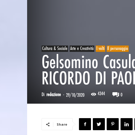
Cultura & Sociale
Arte e Creatività
I volti
Il personaggio
Gelsomino Casula
RICORDO DI PAOL
4344
Di
redazione
-
0
29/10/2020
Share