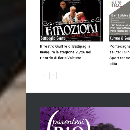
Battipaglia Centro
Cultura & Soc
Il Teatro Giuffrè di Battipaglia
Pontecagna
inaugura la stagione 25/26 nel
salute: il S
ricordo di Ilaria Valitutto
Sport racco
città