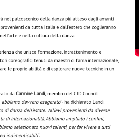
rà nel palcoscenico della danza più atteso dagli amanti
i provenienti da tutta Italia e dall’estero che coglieranno
ell’arte e nella cultura della danza.
perienza che unisce formazione, intrattenimento e
ori coreografici tenuti da maestri di fama internazionale,
nare le proprie abilità e di esplorare nuove tecniche in un
zzato da
Carmine Landi,
membro del CID Council
 abbiamo davvero esagerato
“- ha dichiarato Landi.
di danza dell’estate. Allievi provenienti da diverse
a di internazionalità. Abbiamo ampliato i confini,
amo selezionato nuovi talenti, per far vivere a tutti
 ed indimenticabili
“.