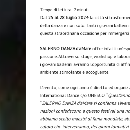
Tempo di lettura:
2
minuti
Dal
25 al 28 luglio 2024
la città si trasforme
della danza e non solo. Tanti i giovani ballerin
questa straordinaria occasione per immergersi n
SALERNO DANZA d’aMare
offre infatti un’es
passione. Attraverso stage, workshop e laborat
i giovani ballerini avranno l’opportunità di affi
ambiente stimolante e accogliente.
L’evento, come ogni anno è diretto ed organi
International Dance c/o UNESCO. “
Quest’anno
“
SALERNO DANZA d’aMare si conferma l’evento 
nazioni conferiscono a questo festival una not
abbiamo scelto maestri di fama mondiale, abbi
coloro che interverranno, dei giorni formativi