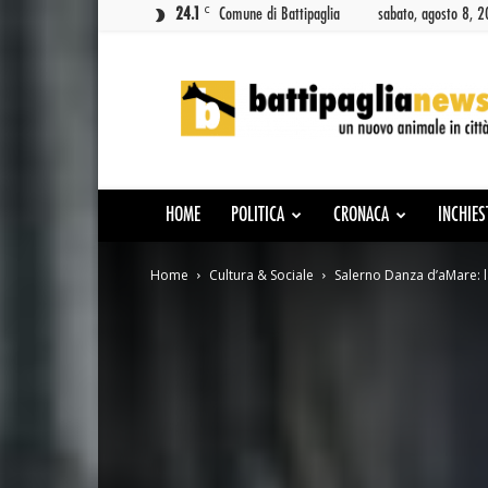
C
24.1
Comune di Battipaglia
sabato, agosto 8, 
Battipaglia
News
HOME
POLITICA
CRONACA
INCHIES
Home
Cultura & Sociale
Salerno Danza d’aMare: l