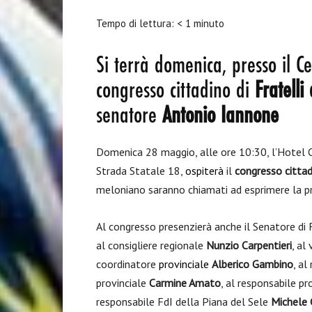
Tempo di lettura:
< 1
minuto
Si terrà domenica, presso il Ce
congresso cittadino di
Fratelli 
senatore
Antonio Iannone
Domenica 28 maggio, alle ore 10:30, l’Hotel Ce
Strada Statale 18,
o
s
piterà
il
congresso cittadi
meloniano saranno chiamati ad esprimere la p
Al congresso presenzierà anche il Senatore di
al consigliere regionale
Nunzio Carpentieri
, al
coordinatore
pro
v
inciale
Alberico Gambino
, al
provinciale
Carmine Amato
, al responsabile p
responsabile FdI della Piana del Sele
Michele 