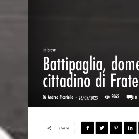
In breve
Battipaglia, dom
cittadino di Fratel
2065
Di
Andrea Picariello
-
0
26/05/2023
Share