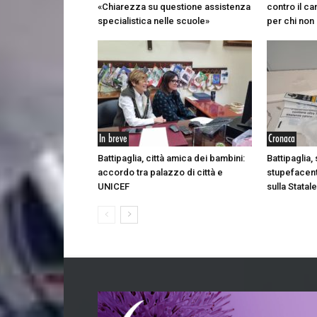
«Chiarezza su questione assistenza
contro il c
specialistica nelle scuole»
per chi non 
In breve
Cronaca
Battipaglia, città amica dei bambini:
Battipaglia
accordo tra palazzo di città e
stupefacent
UNICEF
sulla Statal