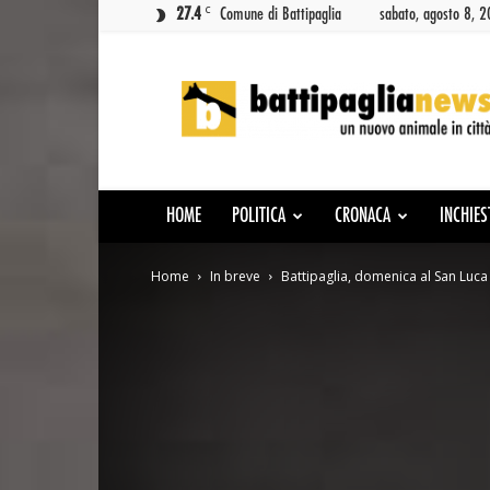
C
27.4
Comune di Battipaglia
sabato, agosto 8, 
Battipaglia
News
HOME
POLITICA
CRONACA
INCHIES
Home
In breve
Battipaglia, domenica al San Luca i