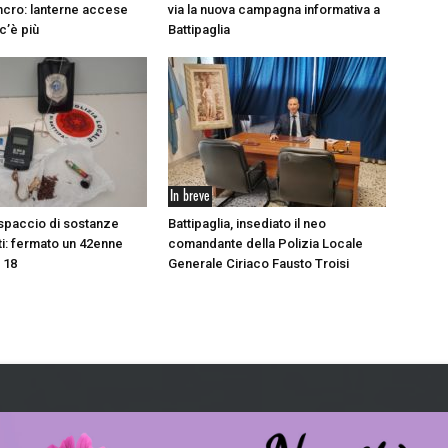
ancro: lanterne accese
via la nuova campagna informativa a
c’è più
Battipaglia
In breve
, spaccio di sostanze
Battipaglia, insediato il neo
i: fermato un 42enne
comandante della Polizia Locale
e 18
Generale Ciriaco Fausto Troisi