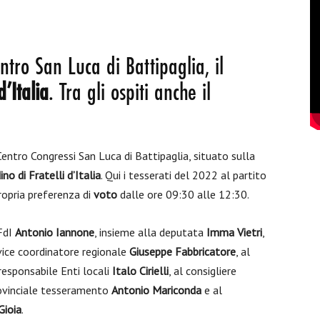
ntro San Luca di Battipaglia, il
d’Italia
. Tra gli ospiti anche il
ntro Congressi San Luca di Battipaglia, situato sulla
no di Fratelli d’Italia
. Qui i tesserati del 2022 al partito
ropria preferenza di
voto
dalle ore 09:30 alle 12:30.
 FdI
Antonio Iannone
, insieme alla deputata
Imma Vietri
,
 vice coordinatore regionale
Giuseppe Fabbricatore
, al
 responsabile Enti locali
Italo Cirielli
, al consigliere
rovinciale tesseramento
Antonio Mariconda
e al
Gioia
.