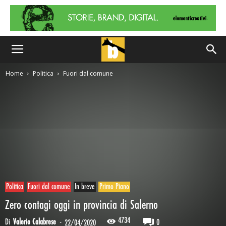
Home
Politica
Fuori dal comune
Politica
Fuori dal comune
In breve
Primo Piano
Zero contagi oggi in provincia di Salerno
4734
Di
Valerio Calabrese
-
0
22/04/2020