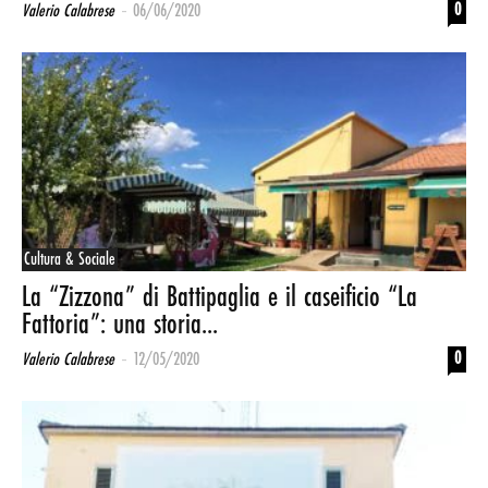
-
0
Valerio Calabrese
06/06/2020
Cultura & Sociale
La “Zizzona” di Battipaglia e il caseificio “La
Fattoria”: una storia...
-
0
Valerio Calabrese
12/05/2020