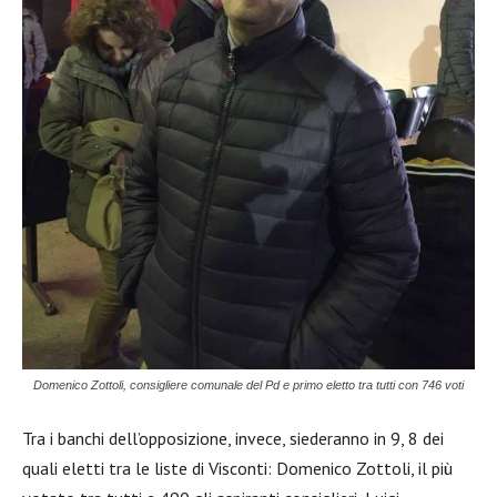
Domenico Zottoli, consigliere comunale del Pd e primo eletto tra tutti con 746 voti
Tra i banchi dell’opposizione, invece, siederanno in 9, 8 dei
quali eletti tra le liste di Visconti: Domenico Zottoli, il più