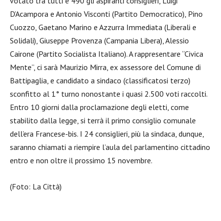
votato tra tutti e 490 gli aspiranti consiglieri, Luigi
D’Acampora e Antonio Visconti (Partito Democratico), Pino
Cuozzo, Gaetano Marino e Azzurra Immediata (Liberali e
Solidali), Giuseppe Provenza (Campania Libera), Alessio
Cairone (Partito Socialista Italiano). A rappresentare “Civica
Mente”, ci sarà Maurizio Mirra, ex assessore del Comune di
Battipaglia, e candidato a sindaco (classificatosi terzo)
sconfitto al 1° turno nonostante i quasi 2.500 voti raccolti.
Entro 10 giorni dalla proclamazione degli eletti, come
stabilito dalla legge, si terrà il primo consiglio comunale
dell’era Francese-bis. I 24 consiglieri, più la sindaca, dunque,
saranno chiamati a riempire l’aula del parlamentino cittadino
entro e non oltre il prossimo 15 novembre.
(Foto: La Città)