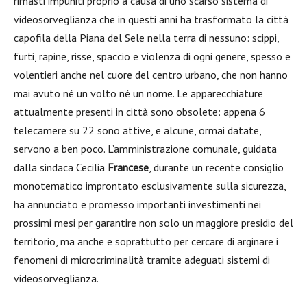
rimasti impuniti proprio a causa di uno scarso sistema di
videosorveglianza che in questi anni ha trasformato la città
capofila della Piana del Sele nella terra di nessuno: scippi,
furti, rapine, risse, spaccio e violenza di ogni genere, spesso e
volentieri anche nel cuore del centro urbano, che non hanno
mai avuto né un volto né un nome. Le apparecchiature
attualmente presenti in città sono obsolete: appena 6
telecamere su 22 sono attive, e alcune, ormai datate,
servono a ben poco. L’amministrazione comunale, guidata
dalla sindaca Cecilia
Francese
, durante un recente consiglio
monotematico improntato esclusivamente sulla sicurezza,
ha annunciato e promesso importanti investimenti nei
prossimi mesi per garantire non solo un maggiore presidio del
territorio, ma anche e soprattutto per cercare di arginare i
fenomeni di microcriminalità tramite adeguati sistemi di
videosorveglianza.