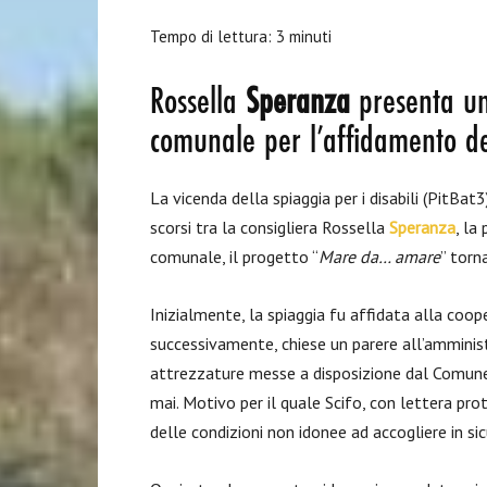
Tempo di lettura:
3
minuti
Rossella
Speranza
presenta un
comunale per l’affidamento del
La vicenda della spiaggia per i disabili (PitBat3
scorsi tra la consigliera Rossella
Speranza
, la
comunale, il progetto “
Mare da… amare
” torn
Inizialmente, la spiaggia fu affidata alla coop
successivamente, chiese un parere all’amminist
attrezzature messe a disposizione dal Comune.
mai. Motivo per il quale Scifo, con lettera pro
delle condizioni non idonee ad accogliere in si