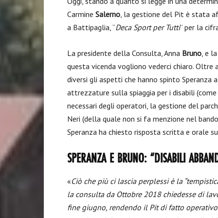
Oggi, stando a quanto si legge in una determin
Carmine
Salerno
, la gestione del Pit è stata a
a Battipaglia, “
Deca Sport per Tutti
” per la cifr
La presidente della Consulta, Anna
Bruno
, e l
questa vicenda vogliono vederci chiaro. Oltre a
diversi gli aspetti che hanno spinto Speranza
attrezzature sulla spiaggia per i disabili (come 
necessari degli operatori, la gestione del parc
Neri (della quale non si fa menzione nel bando
Speranza ha chiesto risposta scritta e orale 
SPERANZA E BRUNO: “DISABILI ABBAN
«
Ciò che più ci lascia perplessi è la “tempisti
la consulta da Ottobre 2018 chiedesse di lavo
fine giugno, rendendo il Pit di fatto operativo