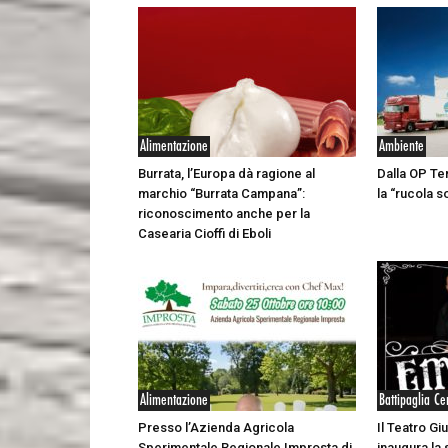
Alimentazione
Ambiente
Burrata, l’Europa dà ragione al
Dalla OP Te
marchio “Burrata Campana”:
la “rucola s
riconoscimento anche per la
Casearia Cioffi di Eboli
Alimentazione
Battipaglia Ce
Presso l’Azienda Agricola
Il Teatro Giu
Sperimentale Regionale Improsta di
inaugura la 