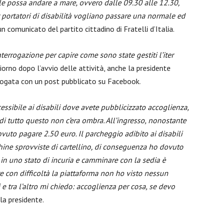
e possa andare a mare, ovvero dalle 09.30 alle 12.30,
r portatori di disabilità vogliano passare una normale ed
 un comunicato del partito cittadino di Fratelli d’Italia.
errogazione per capire come sono state gestiti l’iter
iorno dopo l’avvio delle attività, anche la presidente
sfogata con un post pubblicato su Facebook.
essibile ai disabili dove avete pubblicizzato accoglienza,
 tutto questo non c’era ombra. All’ingresso, nonostante
ovuto pagare 2.50 euro. Il parcheggio adibito ai disabili
hine sprovviste di cartellino, di conseguenza ho dovuto
 in uno stato di
incuria e camminare con la sedia è
e con difficoltà la piattaforma non ho visto nessun
e tra l’altro mi chiedo: accoglienza per cosa, se devo
 la presidente.