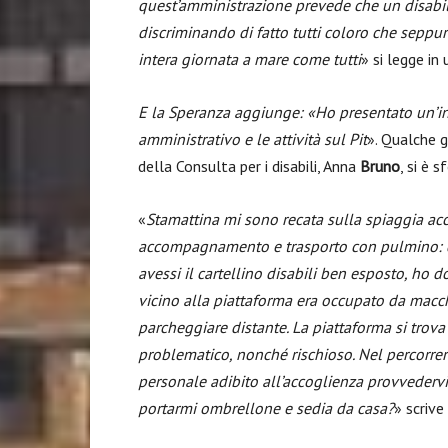
quest’amministrazione prevede che un disabil
discriminando di fatto tutti coloro che seppu
intera giornata a mare come tutti
» si legge in
E la Speranza aggiunge: «Ho presentato un’int
amministrativo e le attività sul Pit
». Qualche g
della Consulta per i disabili, Anna
Bruno
, si è 
«
Stamattina mi sono recata sulla spiaggia acc
accompagnamento e trasporto con pulmino: di
avessi il cartellino disabili ben esposto, ho d
vicino alla piattaforma era occupato da macc
parcheggiare distante. La piattaforma si trova
problematico, nonché rischioso. Nel percorrer
personale adibito all’accoglienza provvedervi 
portarmi ombrellone e sedia da casa?
» scrive