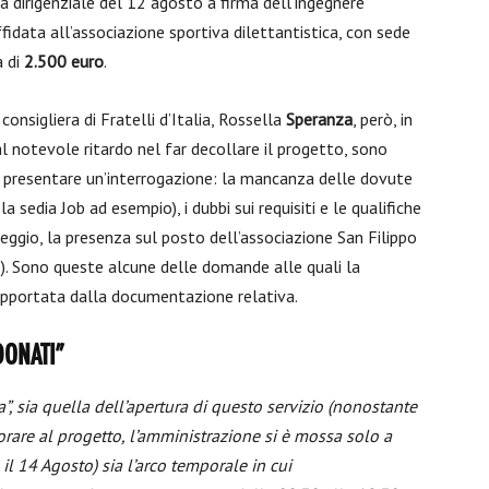
a dirigenziale del 12 agosto a firma dell’ingegnere
ffidata all’associazione sportiva dilettantistica, con sede
a di
2.500 euro
.
a consigliera di Fratelli d’Italia, Rossella
Speranza
, però, in
l notevole ritardo nel far decollare il progetto, sono
 a presentare un’interrogazione: la mancanza delle dovute
la sedia Job ad esempio), i dubbi sui requisiti e le qualifiche
heggio, la presenza sul posto dell’associazione San Filippo
). Sono queste alcune delle domande alle quali la
supportata dalla documentazione relativa.
DONATI”
ca”, sia quella dell’apertura di questo servizio (nonostante
rare al progetto, l’amministrazione si è mossa solo a
 il 14 Agosto) sia l’arco temporale in cui