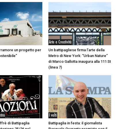
Arte e Creatività
rramore un progetto per
Un battipagliese firma l’arte della
ostenibile”
Metro di New York: “Urban Nature”
di Marco Gallotta inaugura alla 111 St
(linea 7)
ntro
I volti
ffrè di Battipaglia
Battipaglia in festa: il giornalista
stagione 25/26 nel
Pasquale Quaranta premiato con il