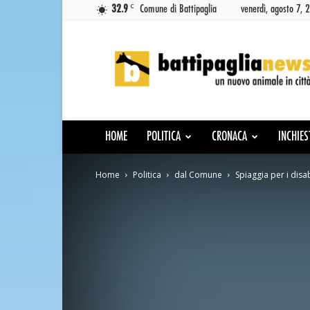
C
32.9
Comune di Battipaglia
venerdì, agosto 7, 
Battipaglia
News
HOME
POLITICA
CRONACA
INCHIES
Home
Politica
dal Comune
Spiaggia per i disa