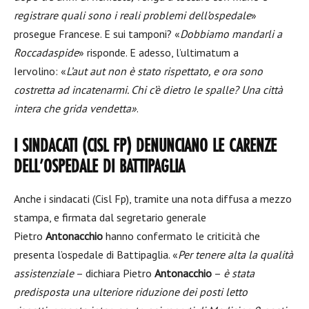
registrare quali sono i reali problemi dell’ospedale
»
prosegue Francese. E sui tamponi? «
Dobbiamo mandarli a
Roccadaspide
» risponde. E adesso, l’ultimatum a
Iervolino: «
L’aut aut non è stato rispettato, e ora sono
costretta ad incatenarmi. Chi c’è dietro le spalle? Una città
intera che grida vendetta»
.
I SINDACATI (CISL FP) DENUNCIANO LE CARENZE
DELL’OSPEDALE DI BATTIPAGLIA
Anche i sindacati (Cisl Fp), tramite una nota diffusa a mezzo
stampa, e firmata dal segretario generale
Pietro
Antonacchio
hanno confermato le criticità che
presenta l’ospedale di Battipaglia. «
Per tenere alta la qualità
assistenziale
– dichiara Pietro
Antonacchio
–
è stata
predisposta una ulteriore riduzione dei posti letto