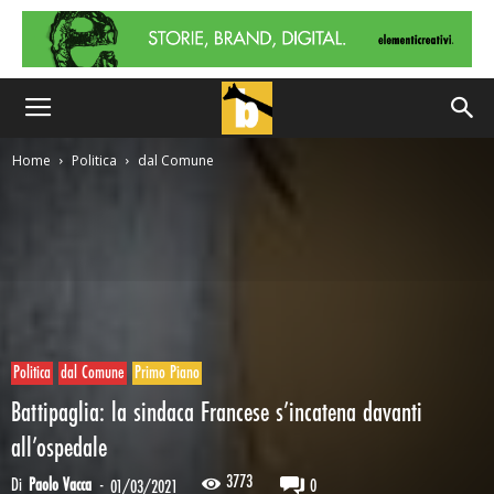
Home
Politica
dal Comune
Politica
dal Comune
Primo Piano
Battipaglia: la sindaca Francese s’incatena davanti
all’ospedale
3773
Di
Paolo Vacca
-
0
01/03/2021