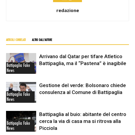
redazione
ARTICOLI CORRELATI
ALTRO DALL'AUTORE
Arrivano dal Qatar per tifare Atletico
Battipaglia, ma il “Pastena” è inagibile
Battipaglia Fake
News
Gestione del verde: Bolsonaro chiede
consulenza al Comune di Battipaglia
Battipaglia Fake
News
Battipaglia al buio: abitante del centro
cerca la via di casa ma si ritrova alla
Battipaglia Fake
Picciola
News