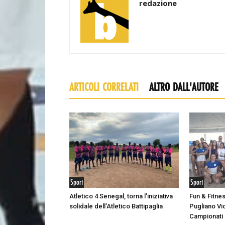
redazione
ARTICOLI CORRELATI
ALTRO DALL'AUTORE
Sport
Sport
Atletico 4 Senegal, torna l’iniziativa
Fun & Fitne
solidale dell’Atletico Battipaglia
Pugliano Vic
Campionati I