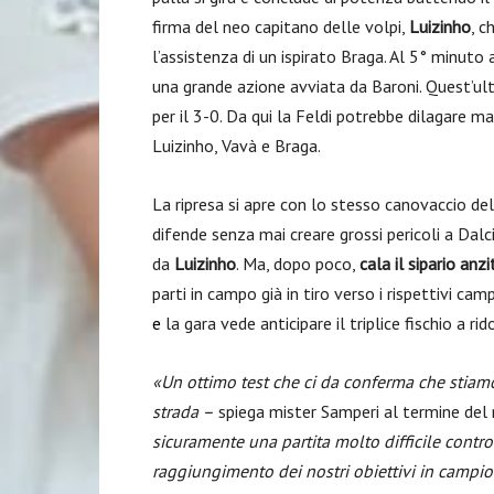
firma del neo capitano delle volpi,
Luizinho
, c
l’assistenza di un ispirato Braga. Al 5° minuto a
una grande azione avviata da Baroni. Quest’ul
per il 3-0. Da qui la Feldi potrebbe dilagare ma
Luizinho, Vavà e Braga.
La ripresa si apre con lo stesso canovaccio de
difende senza mai creare grossi pericoli a Dalcin
da
Luizinho
. Ma, dopo poco,
cala il sipario anz
parti in campo già in tiro verso i rispettivi ca
e
la gara vede anticipare il triplice fischio a r
«Un ottimo test che ci da conferma che stia
strada –
spiega mister Samperi al termine del 
sicuramente una partita molto difficile contro
raggiungimento dei nostri obiettivi in campio