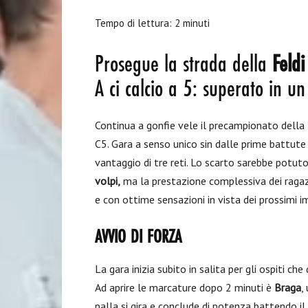
Tempo di lettura:
2
minuti
Prosegue la strada della
Feldi
A ci calcio a 5: superato in un
Continua a gonfie vele il precampionato della
C5. Gara a senso unico sin dalle prime battute c
vantaggio di tre reti. Lo scarto sarebbe potuto
volpi,
ma la prestazione complessiva dei ragazzi
e con ottime sensazioni in vista dei prossimi i
AVVIO DI FORZA
La gara inizia subito in salita per gli ospiti ch
Ad aprire le marcature dopo 2 minuti è
Braga
,
palla si gira e conclude di potenza battendo i