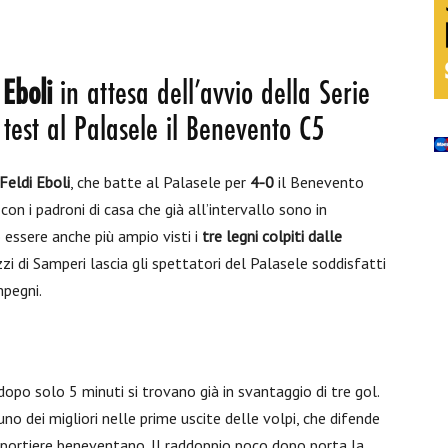
 Eboli
in attesa dell’avvio della Serie
 test al Palasele il Benevento C5
Feldi Eboli
, che batte al Palasele per
4-0
il Benevento
on i padroni di casa che già all’intervallo sono in
 essere anche più ampio visti i
tre legni colpiti dalle
 di Samperi lascia gli spettatori del Palasele soddisfatti
mpegni.
e dopo solo 5 minuti si trovano già in svantaggio di tre gol.
 uno dei migliori nelle prime uscite delle volpi, che difende
l portiere beneventano. Il raddoppio poco dopo porta la