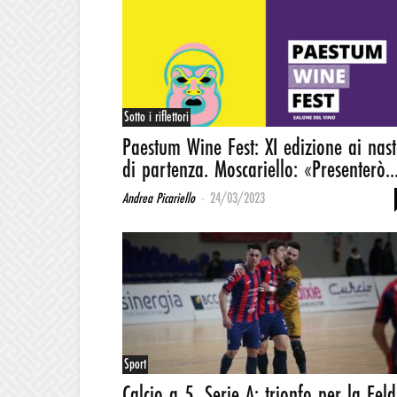
Sotto i riflettori
Paestum Wine Fest: XI edizione ai nast
di partenza. Moscariello: «Presenterò..
-
Andrea Picariello
24/03/2023
Sport
Calcio a 5, Serie A: trionfo per la Feld