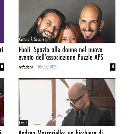
Cultura & Sociale
ri
Eboli. Spazio alle donne nel nuovo
.
evento dell’associazione Puzzle APS
-
0
0
redazione
08/03/2023
I volti
i
Andrea Moscariello: un bicchiere di