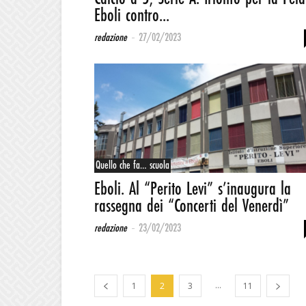
Eboli contro...
-
redazione
27/02/2023
Quello che fa… scuola
Eboli. Al “Perito Levi” s’inaugura la
rassegna dei “Concerti del Venerdì”
-
redazione
23/02/2023
...
1
2
3
11