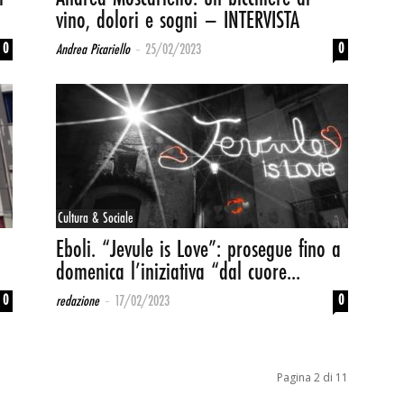
vino, dolori e sogni – INTERVISTA
-
0
0
Andrea Picariello
25/02/2023
Cultura & Sociale
Eboli. “Jevule is Love”: prosegue fino a
domenica l’iniziativa “dal cuore...
-
0
0
redazione
17/02/2023
Pagina 2 di 11