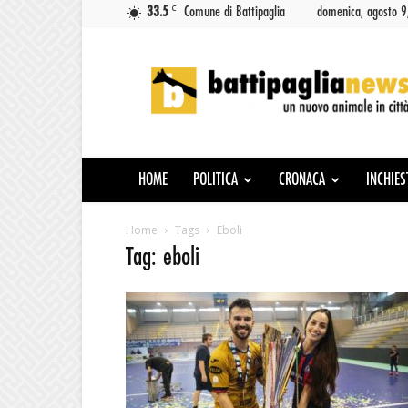
C
33.5
Comune di Battipaglia
domenica, agosto 
Battipaglia
News
HOME
POLITICA
CRONACA
INCHIES
Home
Tags
Eboli
Tag: eboli