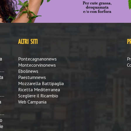
ALTRI SITI
P
Pontecagnanonews
Pr
a
Montecorvinonews
Co
Ebolinews
Paestumnews
ta
Mozzarella Battipaglia
Ricetta Mediterranea
Scegliere il Ricambio
Web Campania
a
vo
le