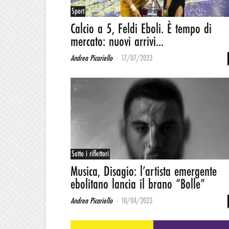
Sport
Calcio a 5, Feldi Eboli. È tempo di
mercato: nuovi arrivi...
-
Andrea Picariello
17/07/2023
Sotto i riflettori
Musica, Disagio: l’artista emergente
ebolitano lancia il brano “Bolle”
-
Andrea Picariello
10/04/2023