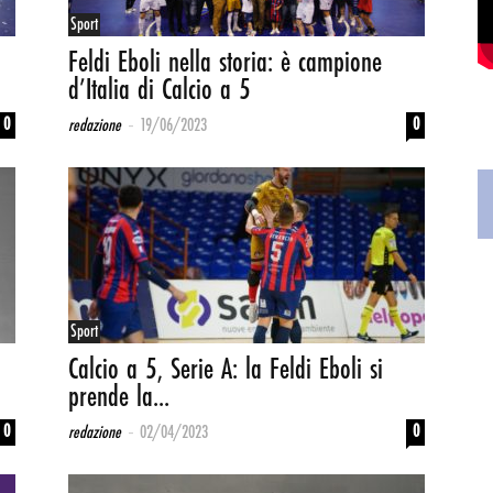
Sport
Feldi Eboli nella storia: è campione
d’Italia di Calcio a 5
-
0
0
redazione
19/06/2023
Sport
Calcio a 5, Serie A: la Feldi Eboli si
prende la...
-
0
0
redazione
02/04/2023