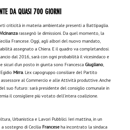
ANTE DA QUASI 700 GIORNI
i criticità in materia ambientale presenti a Battipaglia.
Vicinanza
rassegnò le dimissioni. Da quel momento, la
ecilia Francese. Oggi, agli albori del nuovo mandato,
babilità assegnato a Chiera. E il quadro va completandosi.
lancio dal 2016, sarà con ogni probabilità il vicesindaco e
due sicuri d’un posto in giunta sono Francesca
Giugliano
,
 Egidio
Mirra
. L’ex capogruppo consiliare del Partito
assessore al Commercio e alle Attività produttive. Anche
 del suo futuro: sarà presidente del consiglio comunale in
emia il consigliere più votato dell’intera coalizione.
tura, Urbanistica e Lavori Pubblici. Ieri mattina, in un
o a sostegno di Cecilia
Francese
ha incontrato la sindaca