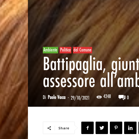
Ambiente
Politica
dal Comune
Battipaglia, giun
assessore all’am
4248
Di
Paolo Vacca
-
0
29/10/2021
Share