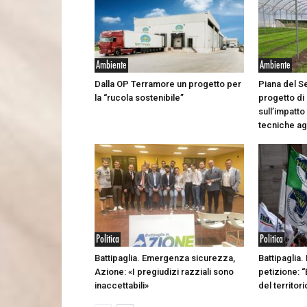
Ambiente
Ambiente
Dalla OP Terramore un progetto per
Piana del S
la “rucola sostenibile”
progetto di
sull’impatto
tecniche ag
Politica
Politica
Battipaglia. Emergenza sicurezza,
Battipaglia. 
Azione: «I pregiudizi razziali sono
petizione: 
inaccettabili»
del territor