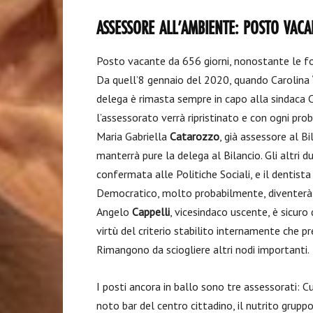
ASSESSORE ALL’AMBIENTE: POSTO VAC
Posto vacante da 656 giorni, nonostante le fort
Da quell’8 gennaio del 2020, quando Carolina
delega è rimasta sempre in capo alla sindaca C
l’assessorato verrà ripristinato e con ogni pro
Maria Gabriella
Catarozzo
, già assessore al Bi
manterrà pure la delega al Bilancio. Gli altri 
confermata alle Politiche Sociali, e il dentista
Democratico, molto probabilmente, diventerà 
Angelo
Cappelli
, vicesindaco uscente, è sicuro
virtù del criterio stabilito internamente che pr
Rimangono da sciogliere altri nodi importanti.
I posti ancora in ballo sono tre assessorati: Cul
noto bar del centro cittadino, il nutrito grupp