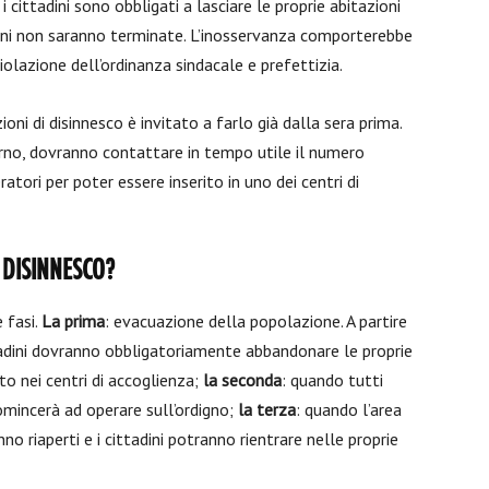
 cittadini sono obbligati a lasciare le proprie abitazioni
zioni non saranno terminate. L’inosservanza comporterebbe
olazione dell’ordinanza sindacale e prefettizia.
ni di disinnesco è invitato a farlo già dalla sera prima.
orno, dovranno contattare in tempo utile il numero
ratori per poter essere inserito in uno dei centri di
 DISINNESCO?
e fasi.
La prima
: evacuazione della popolazione. A partire
ittadini dovranno obbligatoriamente abbandonare le proprie
to nei centri di accoglienza;
la seconda
: quando tutti
 comincerà ad operare sull’ordigno;
la terza
: quando l’area
nno riaperti e i cittadini potranno rientrare nelle proprie