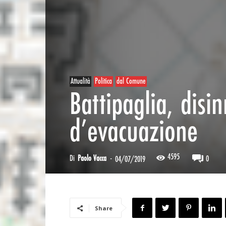
Attualità
Politica
dal Comune
Battipaglia, disi
d’evacuazione
4595
Di
Paolo Vacca
-
0
04/07/2019
Share