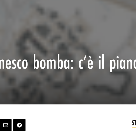
nnesco bomba: c’è il pian
S