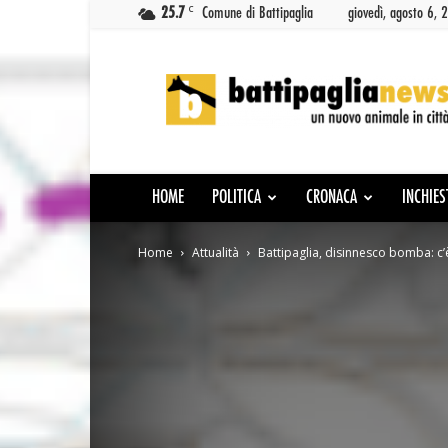
C
25.7
Comune di Battipaglia
giovedì, agosto 6, 
Battipaglia
News
HOME
POLITICA
CRONACA
INCHIES
Home
Attualità
Battipaglia, disinnesco bomba: c’