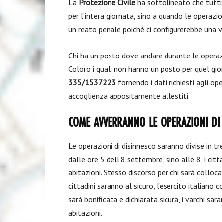
La
Protezione Civile
ha sottolineato che tutti i
per l’intera giornata, sino a quando le opera
un reato penale poiché ci configurerebbe una vi
Chi ha un posto dove andare durante le operazio
Coloro i quali non hanno un posto per quel gi
335/1537223
fornendo i dati richiesti agli ope
accoglienza appositamente allestiti.
COME AVVERRANNO LE OPERAZIONI DI
Le operazioni di disinnesco saranno divise in tr
dalle ore 5 dell’8 settembre, sino alle 8, i c
abitazioni. Stesso discorso per chi sarà colloca
cittadini saranno al sicuro, l’esercito italiano
sarà bonificata e dichiarata sicura, i varchi sara
abitazioni.