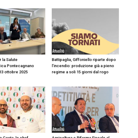
Attualità
 la Salute
Battipaglia, Giffoniello riparte dopo
ica Pontecagnano
l’incendio: produzione già a pieno
13 ottobre 2025
regime a soli 15 giorni dal rogo
Attualità
o Costa, lo chef
Agricoltura e Riforma Fiscale al