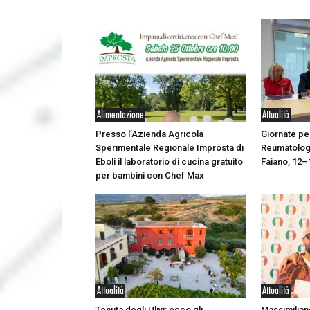
Alimentazione
Attualità
Presso l’Azienda Agricola
Giornate per
Sperimentale Regionale Improsta di
Reumatolog
Eboli il laboratorio di cucina gratuito
Faiano, 12–
per bambini con Chef Max
Attualità
Attualità
Tenuta degli Ulivi: ecco gli
Massimilian