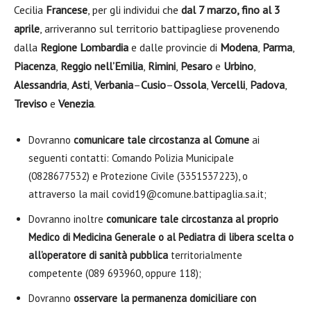
Cecilia
Francese
, per gli individui che
dal 7 marzo, fino al 3
aprile
, arriveranno sul territorio battipagliese provenendo
dalla
Regione Lombardia
e dalle provincie di
Modena
,
Parma
,
Piacenza
,
Reggio nell’Emilia
,
Rimini
,
Pesaro
e
Urbino
,
Alessandria
,
Asti
,
Verbania
–
Cusio
–
Ossola
,
Vercelli
,
Padova
,
Treviso
e
Venezia
.
Dovranno
comunicare tale circostanza al Comune
ai
seguenti contatti: Comando Polizia Municipale
(0828677532) e Protezione Civile (3351537223), o
attraverso la mail covid19@comune.battipaglia.sa.it;
Dovranno inoltre
comunicare tale circostanza al proprio
Medico di Medicina Generale o al Pediatra di libera scelta o
all’operatore di sanità pubblica
territorialmente
competente (089 693960, oppure 118);
Dovranno
osservare la permanenza domiciliare con