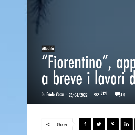
Attualità
“Fiorentino”, ap
a breve i lavori 
2121
Di
Paolo Vacca
-
0
26/04/2022
Share