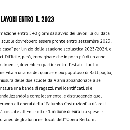
 LAVORI ENTRO IL 2023
azione entro 540 giorni dall’avvio dei lavori, la cui data
ove scuole dovrebbero essere pronte entro settembre 2023,
“a casa” per l’inizio della stagione scolastica 2023/2024, e
i. Difficile, però, immaginare che in poco più di un anno
imilmente, dovrebbero partire entro l’estate. Tardi o
re vita a un’area del quartiere più popoloso di Battipaglia,
chiusura delle due scuole da 4 anni abbandonate a sé
irittura una banda di ragazzi, mai identificati, si è
 vandalizzandola completamente, e distruggendo quel
eranno gli operai della “Palumbo Costruzioni” a rifare il
già costate all’Ente oltre
1 milione di euro
tra spese e
raneo degli alunni nei locali dell’”Opera Bertoni”.