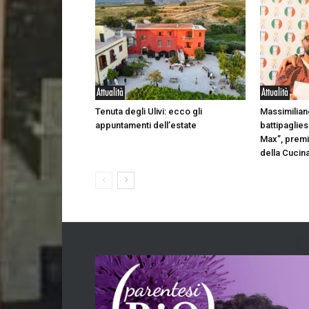
Attualità
Attualità
Tenuta degli Ulivi: ecco gli
Massimilian
appuntamenti dell’estate
battipagliese
Max”, premia
della Cucin