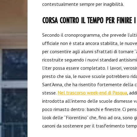
contestualmente sempre per inagibilità.
CORSA CONTRO IL TEMPO PER FINIRE I
Secondo il cronoprogramma, che prevede l’ultim
ufficiale non è stata ancora stabilita, le nu
per consentire agli alunni sfrattati di tornare 
ricostruite seguendo i nuovi standard antisismic
l’iter possa essere completato. I lavori, veros
presto che sia, le nuove scuole potrebbero rida
Sant’Anna, che ha risentito fortemente della 
stesse.
Nel trascorso week-end di Pasqua
, add
introdotta all’interno delle scuole dismesse
poco rimasto dentro: banchi e finestre. Ci pens
look delle “Fiorentino” che, fino ad ora, sono 
canoni da sostenere per il trasferimento tempo