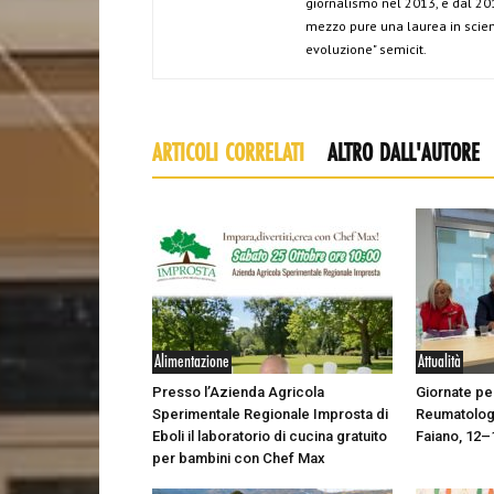
giornalismo nel 2013, e dal 201
mezzo pure una laurea in scien
evoluzione" semicit.
ARTICOLI CORRELATI
ALTRO DALL'AUTORE
Alimentazione
Attualità
Presso l’Azienda Agricola
Giornate per
Sperimentale Regionale Improsta di
Reumatolog
Eboli il laboratorio di cucina gratuito
Faiano, 12–
per bambini con Chef Max