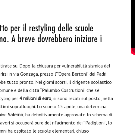
o per il restyling delle scuole
na. A breve dovrebbero iniziare i
irate su. Dopo la chiusura per vulnerabilità sismica del
rirsi in via Gonzaga, presso l’”Opera Bertoni” dei Padri
 tutto pronto. Nei giorni scorsi, il dirigente scolastico
 Comune e della ditta “Palumbo Costruzioni” che s’è
styling per
4 milioni di euro
, si sono recati sul posto, nella
ultimi sopralluoghi. Lo scorso 15 aprile, una determina
mine
Salerno
, ha definitivamente approvato lo schema di
vori si occuperà pure del rifacimento dei “Padiglioni”, lo
enni ha ospitato le scuole elementari, chiuso