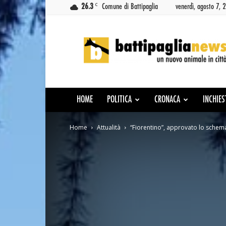
C
26.3
Comune di Battipaglia
venerdì, agosto 7, 
Battipaglia
News
HOME
POLITICA
CRONACA
INCHIES
Home
Attualità
“Fiorentino”, approvato lo schema 