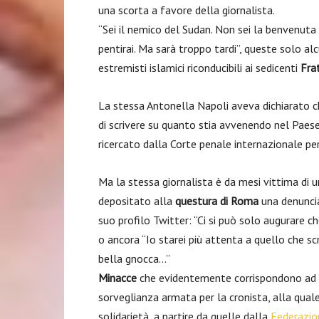
una scorta a favore della giornalista.
“Sei il nemico del Sudan. Non sei la benvenuta 
pentirai. Ma sarà troppo tardi”, queste solo al
estremisti islamici riconducibili ai sedicenti
Fra
La stessa Antonella Napoli aveva dichiarato c
di scrivere su quanto stia avvenendo nel Pae
ricercato dalla Corte penale internazionale per 
Ma la stessa giornalista è da mesi vittima di 
depositato alla
questura di Roma
una denuncia
suo profilo Twitter: “Ci si può solo augurare che
o ancora “Io starei più attenta a quello che scri
bella gnocca…”
Minacce
che evidentemente corrispondono ad un
sorveglianza armata per la cronista, alla qual
solidarietà, a partire da quelle dalla
Federazio