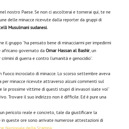
nel nostro Paese. Se non ci ascolterai e tornerai qui, te ne
cune delle minacce ricevute dalla reporter da gruppi di
telli Musulmani sudanesi.
he il gruppo “ha pensato bene di minacciarmi per impedirmi
se africano governato da
Omar Hassan al Bashir
, un
crimini di guerra e contro l’umanità e genocidio”.
un fuoco incrociato di minacce. Lo scorso settembre aveva
 per minacce ricevute attraverso alcuni commenti sul
 le prossime vittime di questi stupri di invasori siate voi”
vo. Trovare il suo indirizzo non è difficile. Ed è pure una
 pericolo reale e concreto, tale da giustificare la
e in queste ore sono arrivate numerose attestazioni di
ne Nazionale della Stampa.