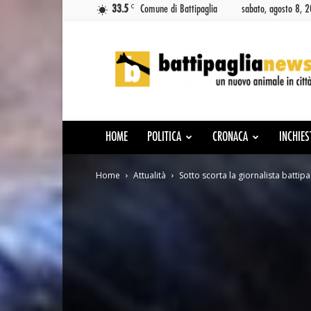
C
33.5
Comune di Battipaglia
sabato, agosto 8, 
Battipaglia
News
HOME
POLITICA
CRONACA
INCHIES
Home
Attualità
Sotto scorta la giornalista battip