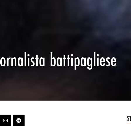
iornalista battipagliese
S