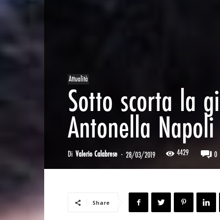
Attualità
Sotto scorta la g
Antonella Napoli
4429
Di
Valerio Calabrese
-
0
28/03/2019
Share