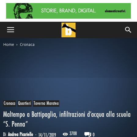
Home
Cronaca
Cronaca
Quartieri
Taverna Maratea
Maltempo a Battipaglia, infiltrazioni d’acqua alla scuola
“S. Penna”
3708
Di
Andrea Picariello
-
0
14/11/2019