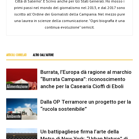
Città di Salerno". E Scrivo anche per Gli Stati Generali. Ho mosso i
primi passi nel mondo del giornalismo nel 2013, e dal 2017 sono
iscritto all'Ordine dei Giornalisti della Campania. Nel mezzo pure
una laurea in scienze della comunicazione. "Ogni biografia è una
continua evoluzione" semicit.
ARTICOLI CORRELATI
ALTRO DALL'AUTORE
Burrata, l’Europa dà ragione al marchio
“Burrata Campana”: riconoscimento
anche per la Casearia Cioffi di Eboli
Alimentazione
Dalla OP Terramore un progetto per la
“rucola sostenibile”
Ambiente
Un battipagliese firma l’arte della
Metro di New York: “Urban Nature” di