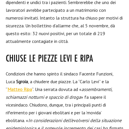
dipendenti e undici tra i pazienti. Sembrerebbe che uno dei
lavoratori avrebbe partecipato a un matrimonio con
numerosi invitati. Intanto la struttura ha chiuso per motivi di
sicurezza. Un bollettino d’allarme che, al 5 novembre, dà
questo esito: 32 nuovi positivi, per un totale di 219
attualmente contagiate in città.
CHIUSE LE PIEZZE LEVI E RIPA
Condizioni che hanno spinto il sindaco Facente Funzioni,
Luca
Sgroia
, a chiudere due piazze. La “Carlo Levi” e la
“
Matteo Ripa
“. Una serrata dovuta ad «
assembramenti,
schiamazzi notturni e spaccio di droga
» fa sapere il
vicesindaco. Chiudono, dunque, tra i principali punti di
riferimento per i giovani ebolitani e per la ‘movida’
ebolitana. «
In considerazioni dell’evolversi della situazione
epidemiologica e il notevole incremento dei casi ho firmato