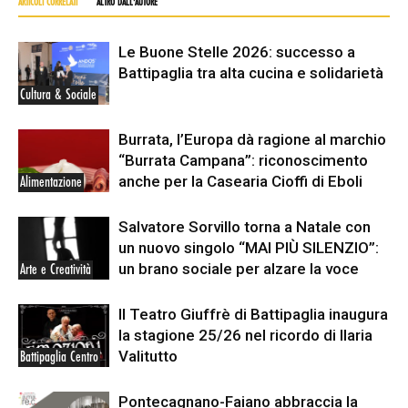
ARTICOLI CORRELATI
ALTRO DALL'AUTORE
Le Buone Stelle 2026: successo a
Battipaglia tra alta cucina e solidarietà
Cultura & Sociale
Burrata, l’Europa dà ragione al marchio
“Burrata Campana”: riconoscimento
anche per la Casearia Cioffi di Eboli
Alimentazione
Salvatore Sorvillo torna a Natale con
un nuovo singolo “MAI PIÙ SILENZIO”:
un brano sociale per alzare la voce
Arte e Creatività
Il Teatro Giuffrè di Battipaglia inaugura
la stagione 25/26 nel ricordo di Ilaria
Valitutto
Battipaglia Centro
Pontecagnano-Faiano abbraccia la