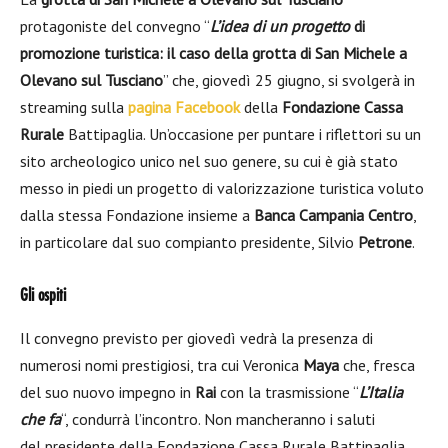
protagoniste del convegno “
L’idea di un progetto
di
promozione turistica: il caso della grotta di San Michele a
Olevano sul Tusciano
” che, giovedì 25 giugno, si svolgerà in
streaming sulla
pagina Facebook
della
Fondazione Cassa
Rurale
Battipaglia. Un’occasione per puntare i riflettori su un
sito archeologico unico nel suo genere, su cui è già stato
messo in piedi un progetto di valorizzazione turistica voluto
dalla stessa Fondazione insieme a
Banca Campania Centro
,
in particolare dal suo compianto presidente, Silvio
Petrone
.
Gli ospiti
Il convegno previsto per giovedì vedrà la presenza di
numerosi nomi prestigiosi, tra cui Veronica
Maya
che, fresca
del suo nuovo impegno in
Rai
con la trasmissione “
L’Italia
che fa
“, condurrà l’incontro. Non mancheranno i saluti
del presidente della Fondazione Cassa Rurale Battipaglia,