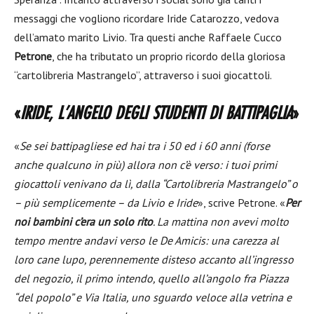
messaggi che vogliono ricordare Iride Catarozzo, vedova
dell’amato marito Livio. Tra questi anche Raffaele Cucco
Petrone
, che ha tributato un proprio ricordo della gloriosa
“cartolibreria Mastrangelo”, attraverso i suoi giocattoli.
«
IRIDE, L’ANGELO DEGLI STUDENTI DI BATTIPAGLIA
»
«
Se sei battipagliese ed hai tra i 50 ed i 60 anni (forse
anche qualcuno in più) allora non c’è verso: i tuoi primi
giocattoli venivano da lì, dalla “Cartolibreria Mastrangelo” o
– più semplicemente – da Livio e Iride
», scrive Petrone. «
Per
noi bambini c’era un solo rito
. La mattina non avevi molto
tempo mentre andavi verso le De Amicis: una carezza al
loro cane lupo, perennemente disteso accanto all’ingresso
del negozio, il primo intendo, quello all’angolo fra Piazza
“del popolo” e Via Italia, uno sguardo veloce alla vetrina e