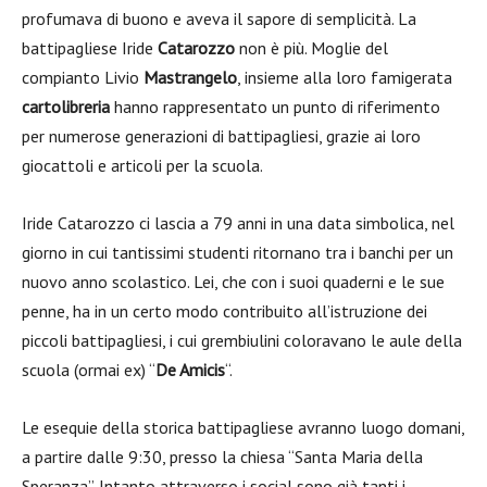
profumava di buono e aveva il sapore di semplicità. La
battipagliese Iride
Catarozzo
non è più. Moglie del
compianto Livio
Mastrangelo
, insieme alla loro famigerata
cartolibreria
hanno rappresentato un punto di riferimento
per numerose generazioni di battipagliesi, grazie ai loro
giocattoli e articoli per la scuola.
Iride Catarozzo ci lascia a 79 anni in una data simbolica, nel
giorno in cui tantissimi studenti ritornano tra i banchi per un
nuovo anno scolastico. Lei, che con i suoi quaderni e le sue
penne, ha in un certo modo contribuito all’istruzione dei
piccoli battipagliesi, i cui grembiulini coloravano le aule della
scuola (ormai ex) “
De Amicis
“.
Le esequie della storica battipagliese avranno luogo domani,
a partire dalle 9:30, presso la chiesa “Santa Maria della
Speranza”. Intanto attraverso i social sono già tanti i