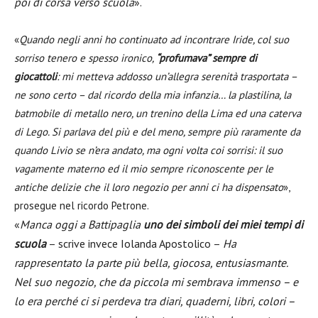
poi di corsa verso scuola
».
«
Quando negli anni ho continuato ad incontrare Iride, col suo
sorriso tenero e spesso ironico,
“profumava” sempre di
giocattoli
: mi metteva addosso un’allegra serenità trasportata –
ne sono certo – dal ricordo della mia infanzia… la plastilina, la
batmobile di metallo nero, un trenino della Lima ed una caterva
di Lego. Si parlava del più e del meno, sempre più raramente da
quando Livio se n’era andato, ma ogni volta coi sorrisi: il suo
vagamente materno ed il mio sempre riconoscente per le
antiche delizie che il loro negozio per anni ci ha dispensato
»,
prosegue nel ricordo Petrone.
«
Manca oggi a Battipaglia
uno dei simboli dei miei tempi di
scuola
– scrive invece Iolanda Apostolico –
Ha
rappresentato la parte più bella, giocosa, entusiasmante.
Nel suo negozio, che da piccola mi sembrava immenso – e
lo era perché ci si perdeva tra diari, quaderni, libri, colori –