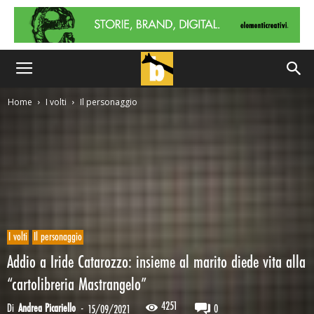
Home
I volti
Il personaggio
I volti
Il personaggio
Addio a Iride Catarozzo: insieme al marito diede vita alla
“cartolibreria Mastrangelo”
4251
Di
Andrea Picariello
-
0
15/09/2021