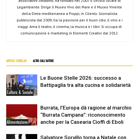
associativo cittadino, ha fondato nel 2007 il circolo locale di
Legambiente. Dirige il Museo Vivo del Mare e il Museo Vivente
della Dieta mediterranea a Pioppi, in Cilento. Giornalista
pubblicista dal 2009, ha la passione per il buon cibo, il vino e i
viaggi. Ama il teatro, il cinema, la musica e i libri. Si occupa di
comunicazione e marketing in Elementi Creativi dal 2012.
ARTICOLI CORRELATI
ALTRO DALL'AUTORE
Le Buone Stelle 2026: successo a
Battipaglia tra alta cucina e solidarietà
Cultura & Sociale
Burrata, l’Europa dà ragione al marchio
“Burrata Campana”: riconoscimento
anche per la Casearia Cioffi di Eboli
Alimentazione
Salvatore Sorvillo torna a Natale con