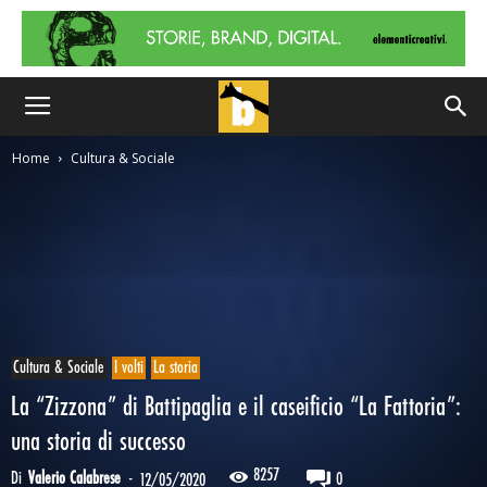
Home
Cultura & Sociale
Cultura & Sociale
I volti
La storia
La “Zizzona” di Battipaglia e il caseificio “La Fattoria”:
una storia di successo
8257
Di
Valerio Calabrese
-
0
12/05/2020