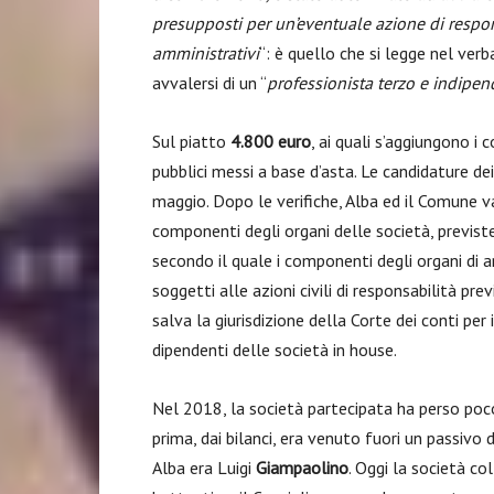
presupposti per un’eventuale azione di respon
amministrativi
“: è quello che si legge nel verba
avvalersi di un “
professionista terzo e indipe
Sul piatto
4.800 euro
, ai quali s’aggiungono i c
pubblici messi a base d’asta. Le candidature dei
maggio. Dopo le verifiche, Alba ed il Comune va
componenti degli organi delle società, previste
secondo il quale i componenti degli organi di
soggetti alle azioni civili di responsabilità prev
salva la giurisdizione della Corte dei conti per
dipendenti delle società in house.
Nel 2018, la società partecipata ha perso poco 
prima, dai bilanci, era venuto fuori un passivo di
Alba era Luigi
Giampaolino
. Oggi la società co