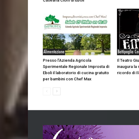
Casearia Cioffi di Eboli
Alimentazione
Battipaglia Ce
Presso l’Azienda Agricola
Il Teatro Giu
Sperimentale Regionale Improsta di
inaugura la 
Eboli il laboratorio di cucina gratuito
ricordo di Il
per bambini con Chef Max