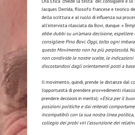
Ora Etica “chiede la testa” del consigliere e 
Jacques Derrida, filosofo francese e teorico d
della scrittura e al ruolo di influenza sui proce
all’intervista rilasciata da Bovi, dunque. «
Tempo
ebbe dubbi su un’amara decisione, espellere
consigliere Pino Bovi. Oggi, tolto ogni imbara
questo Movimento non ha più perplessità. Non
non condivide le nostre scelte, le indicazion
discostandosi dagli orientamenti posti a ba
Il movimento, quindi, prende le distanze dal co
l’opportunità di prendere provvedimenti rilascia
prendere decisioni in merito): «
Etica per il bu
posizioni politiche e dai reiterati comportamen
incompatibili con la sua nostra linea politic
collegio dei probi viri l’assunzione dei relativ