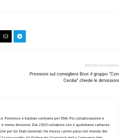
Articolo successivo
Pressioni sul consigliere Bovi: il gruppo “Con
Cecilia” chiede le dimissioni
co. Polemico e bastian contrario per DNA. Più collaborazione e
e meno divisione. Dal 2020 collaboro con il quotidiano cartaceo
anche per Gli Stati Generali. Ho mosso i primi passi nel mondo del
7 sono iscritto all'Ordine dei Giornalisti della Campania. Nel