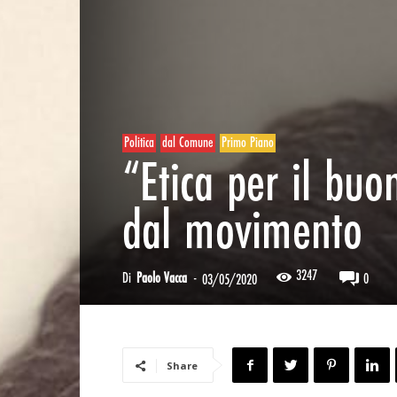
Politica
dal Comune
Primo Piano
“Etica per il buo
dal movimento
3247
Di
Paolo Vacca
-
0
03/05/2020
Share