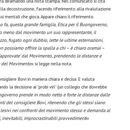
lo fa diramando una nota stampa. Nel comunicato si cita
ella decostruzione, facendo riferimento alla rivalutazione
ssi mentali che gioca. Appare chiaro il riferimento
 fa, questa grande famiglia, Etica per il Buongoverno,
 o meno dal movimento un suo rappresentante, il
zzo, fugato ogni dubbio, lette le ultime esternazioni,
 possiamo offrire la spalla a chi – è chiaro oramai –
i ‘approvate’ dal Movimento, prendendo le distanze e
se del Movimento
» si legge nella nota.
nsigliere Bovi in maniera chiara e decisa. E valuta
ndo la decisione ai “probi viri” (un collegio che dovrebbe
ongoverno prende in modo netto e forte le distanze dalle
ti del consigliere Bovi, ritenendo che gli stessi siano
a, lesivi nei confronti del movimento stesso e demanda al
i, inevitabili, improcrastinabili provvediment
i»