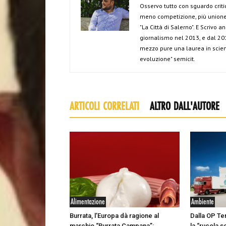
Osservo tutto con sguardo criti
meno competizione, più unione 
"La Città di Salerno". E Scrivo 
giornalismo nel 2013, e dal 201
mezzo pure una laurea in scien
evoluzione" semicit.
ARTICOLI CORRELATI
ALTRO DALL'AUTORE
Alimentazione
Ambiente
Burrata, l’Europa dà ragione al
Dalla OP Te
marchio “Burrata Campana”:
la “rucola s