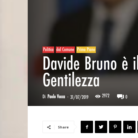
Politica
dal Comune
Primo Piano
Davide Bruno è i
Gentilezza
2972
Di
Paolo Vacca
-
0
31/07/2019
Share