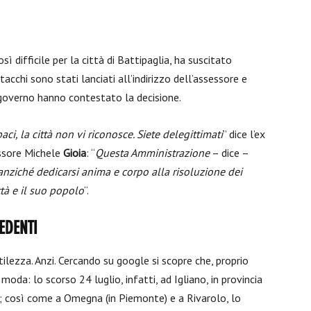
ì difficile per la città di Battipaglia, ha suscitato
acchi sono stati lanciati all’indirizzo dell’assessore e
i governo hanno contestato la decisione.
ci, la città non vi riconosce. Siete delegittimati
” dice l’ex
essore Michele
Gioia
: “
Questa Amministrazione
– dice –
 anziché dedicarsi anima e corpo alla risoluzione dei
tà e il suo popolo
“.
EDENTI
tilezza. Anzi. Cercando su google si scopre che, proprio
oda: lo scorso 24 luglio, infatti, ad Igliano, in provincia
o; così come a Omegna (in Piemonte) e a Rivarolo, lo