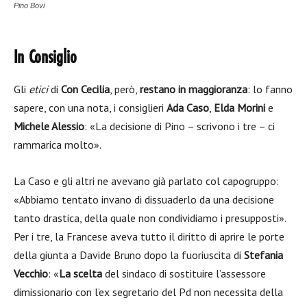
Pino Bovi
In Consiglio
Gli
etici
di
Con Cecilia
, però,
restano in maggioranza
: lo fanno
sapere, con una nota, i consiglieri
Ada Caso
,
Elda Morini
e
Michele Alessio
: «La decisione di Pino – scrivono i tre – ci
rammarica molto».
La Caso e gli altri ne avevano già parlato col capogruppo:
«Abbiamo tentato invano di dissuaderlo da una decisione
tanto drastica, della quale non condividiamo i presupposti».
Per i tre, la Francese aveva tutto il diritto di aprire le porte
della giunta a Davide Bruno dopo la fuoriuscita di
Stefania
Vecchio
: «
La scelta
del sindaco di sostituire l’assessore
dimissionario con l’ex segretario del Pd non necessita della