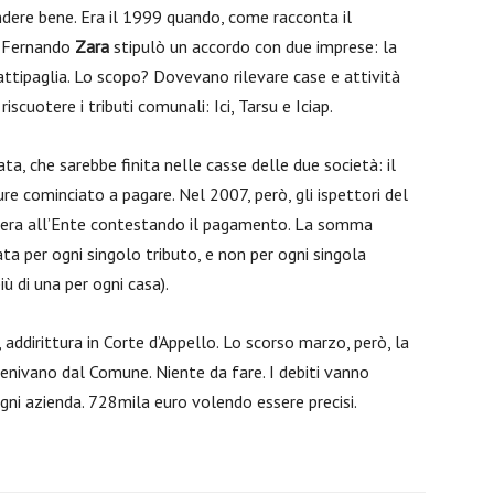
dere bene. Era il 1999 quando, come racconta il
co Fernando
Zara
stipulò un accordo con due imprese: la
ttipaglia. Lo scopo? Dovevano rilevare case e attività
riscuotere i tributi comunali: Ici, Tarsu e Iciap.
a, che sarebbe finita nelle casse delle due società: il
ure cominciato a pagare. Nel 2007, però, gli ispettori del
tera all’Ente contestando il pagamento. La somma
ta per ogni singolo tributo, e non per ogni singola
più di una per ogni casa).
, addirittura in Corte d’Appello. Lo scorso marzo, però, la
venivano dal Comune. Niente da fare. I debiti vanno
 ogni azienda. 728mila euro volendo essere precisi.