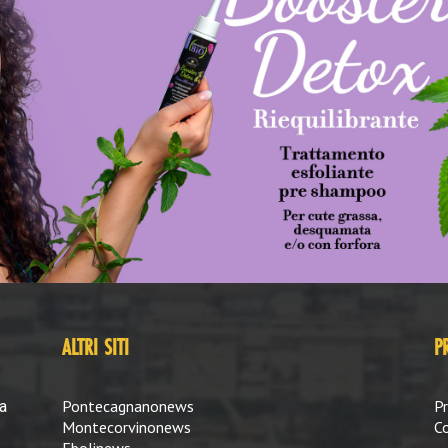
ALTRI SITI
P
Pontecagnanonews
Pr
a
Montecorvinonews
Co