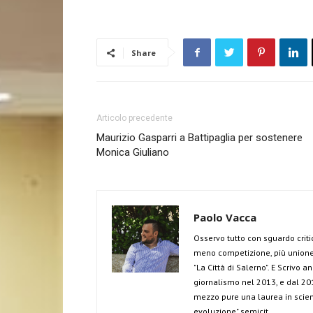
Share
Articolo precedente
Maurizio Gasparri a Battipaglia per sostenere
Monica Giuliano
Paolo Vacca
Osservo tutto con sguardo criti
meno competizione, più unione 
"La Città di Salerno". E Scrivo 
giornalismo nel 2013, e dal 201
mezzo pure una laurea in scien
evoluzione" semicit.