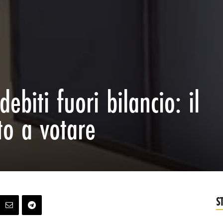
ebiti fuori bilancio: il
to a votare
S