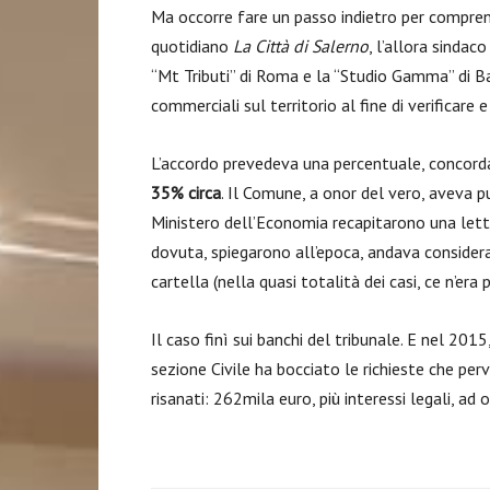
Ma occorre fare un passo indietro per compren
quotidiano
La Città di Salerno
, l’allora sinda
“Mt Tributi” di Roma e la “Studio Gamma” di Ba
commerciali sul territorio al fine di verificare e 
L’accordo prevedeva una percentuale, concordat
35% circa
. Il Comune, a onor del vero, aveva p
Ministero dell’Economia recapitarono una let
dovuta, spiegarono all’epoca, andava considera
cartella (nella quasi totalità dei casi, ce n’era 
Il caso finì sui banchi del tribunale. E nel 2015
sezione Civile ha bocciato le richieste che per
risanati: 262mila euro, più interessi legali, ad