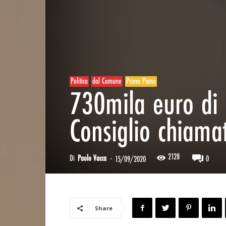
Politica
dal Comune
Primo Piano
730mila euro di d
Consiglio chiama
2128
Di
Paolo Vacca
-
0
15/09/2020
Share