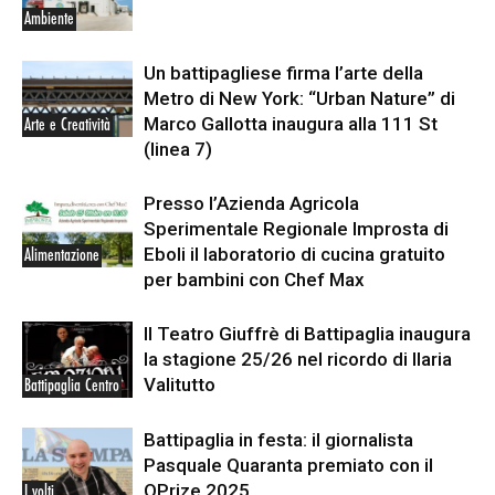
Ambiente
Un battipagliese firma l’arte della
Metro di New York: “Urban Nature” di
Marco Gallotta inaugura alla 111 St
Arte e Creatività
(linea 7)
Presso l’Azienda Agricola
Sperimentale Regionale Improsta di
Eboli il laboratorio di cucina gratuito
Alimentazione
per bambini con Chef Max
Il Teatro Giuffrè di Battipaglia inaugura
la stagione 25/26 nel ricordo di Ilaria
Valitutto
Battipaglia Centro
Battipaglia in festa: il giornalista
Pasquale Quaranta premiato con il
QPrize 2025
I volti