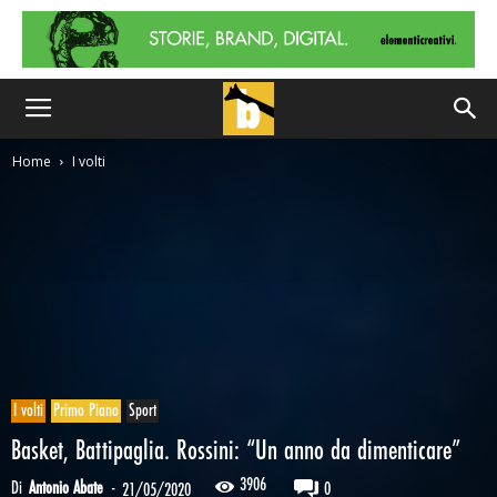
Home
I volti
I volti
Primo Piano
Sport
Basket, Battipaglia. Rossini: “Un anno da dimenticare”
3906
Di
Antonio Abate
-
0
21/05/2020