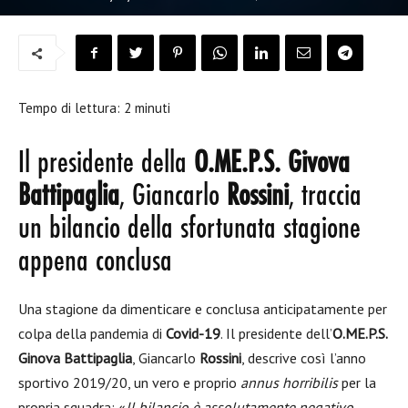
Tempo di lettura:
2
minuti
Il presidente della
O.ME.P.S. Givova
Battipaglia
, Giancarlo
Rossini
, traccia
un bilancio della sfortunata stagione
appena conclusa
Una stagione da dimenticare e conclusa anticipatamente per
colpa della pandemia di
Covid-19
. Il presidente dell’
O.ME.P.S.
Ginova Battipaglia
, Giancarlo
Rossini
, descrive così l’anno
sportivo 2019/20, un vero e proprio
annus horribilis
per la
propria squadra: «
Il bilancio è assolutamente negativo
–