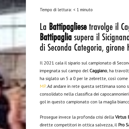
Tempo di lettura:
< 1
minuto
La
Battipagliese
travolge il Ca
Battipaglia
supera il Sicignan
di Seconda Categoria, girone 
Il 2021 cala il sipario sul campionato di Seco
impegnata sul campo del
Caggiano
, ha travolt
ha siglato un 5 a 0 per le zebrette, così com
MP
. Ad andare in rete questa settimana sono s
consolidato nella classifica dei capocannonie
gol in questo campionato con la maglia bianc
Prosegue invece la profonda crisi della
Virtus 
dirette competitori in ottica salvezza, il
Pro S