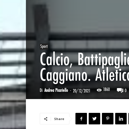
Sport
Calcio, Battipagl
Caggiano. Atleti
1860
Di
Andrea Picariello
-
0
20/12/2021
Share