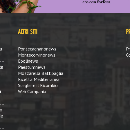
ALTRI SITI
P
Pontecagnanonews
Pr
a
Montecorvinonews
Co
Ebolinews
Paestumnews
ta
Mozzarella Battipaglia
Ricetta Mediterranea
Scegliere il Ricambio
Web Campania
a
vo
le