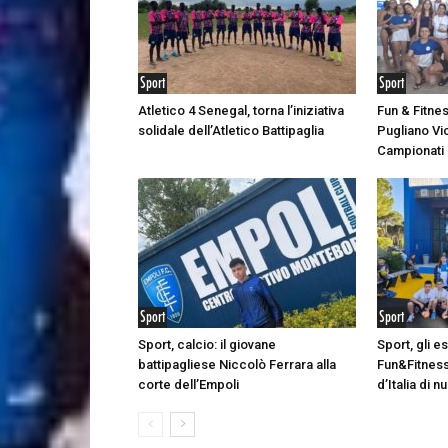
Sport
Sport
Atletico 4 Senegal, torna l’iniziativa
Fun & Fitne
solidale dell’Atletico Battipaglia
Pugliano Vic
Campionati I
Sport
Sport
Sport, calcio: il giovane
Sport, gli e
battipagliese Niccolò Ferrara alla
Fun&Fitness
corte dell’Empoli
d’Italia di 