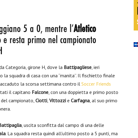
ggiano 5 a 0, mentre l’
Atletico
o e resta primo nel campionato
H
nda Categoria, girone H, dove la
Battipagliese
, ieri
o la squadra di casa con una “manita”. Il fischietto finale
e accaduto la scorsa settimana contro il
Soccer Friends
tati il capitano
Falcone
, con una doppietta e primo posto
ri del campionato,
Ciotti
,
Vittozzi
e
Carfagna
, al suo primo
onera.
Battipaglia
, uscita sconfitta dal campo di una delle
ala
. La squadra resta quindi all’ultimo posto a 5 punti, ma