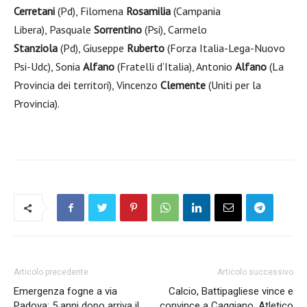
Cerretani
(Pd),
Filomena
Rosamilia
(Campania
Libera),
Pasquale
Sorrentino
(Psi),
Carmelo
Stanziola
(Pd),
Giuseppe
Ruberto
(Forza Italia-Lega-Nuovo
Psi-Udc),
Sonia
Alfano
(Fratelli d’Italia),
Antonio
Alfano
(La
Provincia dei territori),
Vincenzo
Clemente
(Uniti per la
Provincia).
Articolo precedente
Articolo successivo
Emergenza fogne a via
Calcio, Battipagliese vince e
Padova: 5 anni dopo arriva il
convince a Caggiano. Atletico