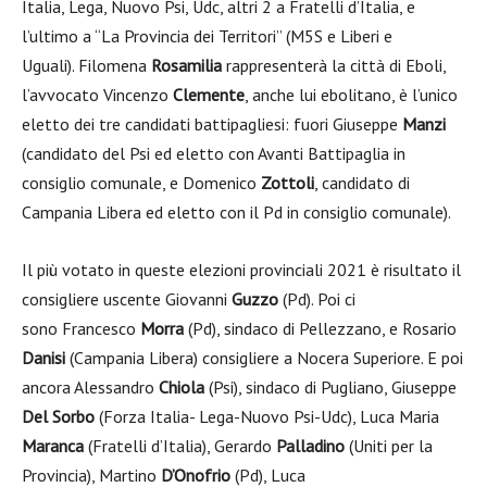
Italia, Lega, Nuovo Psi, Udc, altri 2 a Fratelli d’Italia, e
l’ultimo a “La Provincia dei Territori” (M5S e Liberi e
Uguali).
Filomena
Rosamilia
rappresenterà la città di Eboli,
l’avvocato Vincenzo
Clemente
, anche lui ebolitano, è l’unico
eletto dei tre candidati battipagliesi: fuori Giuseppe
Manzi
(candidato del Psi ed eletto con Avanti Battipaglia in
consiglio comunale, e Domenico
Zottoli
, candidato di
Campania Libera ed eletto con il Pd in consiglio comunale).
Il più votato in queste elezioni provinciali 2021 è risultato il
consigliere uscente
Giovanni
Guzzo
(Pd). Poi ci
sono
Francesco
Morra
(Pd), sindaco di Pellezzano, e
Rosario
Danisi
(Campania Libera) consigliere a Nocera Superiore. E poi
ancora
Alessandro
Chiola
(Psi), sindaco di Pugliano,
Giuseppe
Del Sorbo
(Forza Italia- Lega-Nuovo Psi-Udc),
Luca Maria
Maranca
(Fratelli d’Italia),
Gerardo
Palladino
(Uniti per la
Provincia),
Martino
D’Onofrio
(Pd),
Luca